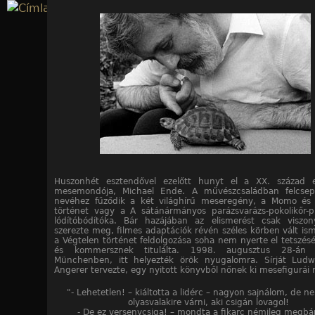
Jump to navigation
Huszonhét esztendővel ezelőtt hunyt el a XX. század 
mesemondója, Michael Ende. A művészcsaládban felcsepe
nevéhez fűződik a két világhírű meseregény, a Momo és 
történet vagy a A sátánármányos parázsvarázs-pokolikőr-
lódítóbódítóka. Bár hazájában az elismerést csak viszo
szerezte meg, filmes adaptációk révén széles körben vált ism
a Végtelen történet feldolgozása soha nem nyerte el tetszésé
és kommersznek titulálta. 1998. augusztus 28-án
Münchenben, itt helyezték örök nyugalomra. Sírját Ludw
Angerer tervezte, egy nyitott könyvből nőnek ki mesefigurái r
"- Lehetetlen! – kiáltotta a lidérc – nagyon sajnálom, de 
olyasvalakire várni, aki csigán lovagol!
- De ez versenycsiga! – mondta a fikarc némileg megbá