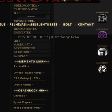
DALSZÖVEGEK
RENDEZVÉNYEK
SZÖVEGES
ÍRÁSTÖRTÉNET
NEKROMANTIKA
TAJTÉKOS NAPOK
AKTUÁLIS
R.I.P.
A MÚLT
FOTÓGALÉRIA
FESZTIVÁLOK
RENDEZVÉNYEK
KONCERTEK
2025. 08. 28. - 05:07 | © szerzőség:
Gelka
« F
ART
GALERIART
MONUMENTUM
ARTGALERI
NEKRETRO
TEMETŐK
KÉPREGÉNYEK
SCRIPTA
SZUBKULT
TEMPLOMOK
LAKÁSKULTS
NOVELLÁK
FEKETE LYUK
VÁRAK
VERSEK
RELIKVIÁK
HELYEK
1 százalék »
HALÁLTÁNC
Orridge | Napok Romjai »
R.I.P Orridge | L.T.S »
Orcsik Roland »
Omniozis »
Kylmä Krypta »
Idles | Budapest Park »