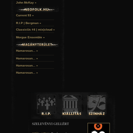
John McKay »
Current 93 »
R.I.P | Bergman »
ClassicUs #4 | mix|cloud »
Morgue Ensemble »
Hamarosan... »
Hamarosan...
»
Hamarosan...
»
Hamarosan...
»
SZELEVÉNYI GELLÉRT