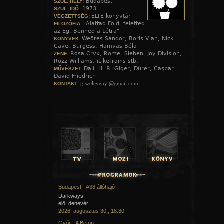
Budapest
SZÜL. HELY:
1973
SZÜL. IDŐ:
ELTE könyvtár
VÉGZETTSÉG:
"Alattad Föld, feletted
FILOZÓFIA:
az Ég, Benned a Létra"
Weöres Sándor, Boris Vian, Nick
KÖNYVEK:
Cave, Burgess, Hamvas Béla
Rosa Crvx, Rome, Sieben, Joy Division,
ZENE:
Rozz Williams, iLikeTrains stb.
Dalí, H. R. Giger, Dürer, Caspar
MŰVÉSZET:
David Friedrich
g.szelevenyi@gmail.com
KONTAKT:
Budapest - A38 állóhajó
Darkways
elő: denevér
2026. augusztus 30., 18:30
Győr - A Beton