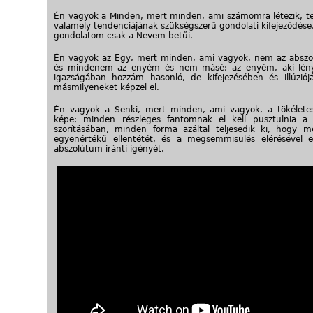
Én vagyok a Minden, mert minden, ami számomra létezik, 
valamely tendenciájának szükségszerű gondolati kifejeződése
gondolatom csak a Nevem betűi.
Én vagyok az Egy, mert minden, ami vagyok, nem az abszo
és mindenem az enyém és nem másé; az enyém, aki lén
igazságában hozzám hasonló, de kifejezésében és illúzió
másmilyeneket képzel el.
Én vagyok a Senki, mert minden, ami vagyok, a tökéletes
képe; minden részleges fantomnak el kell pusztulnia a 
szorításában, minden forma azáltal teljesedik ki, hogy me
egyenértékű ellentétét, és a megsemmisülés elérésével el
abszolútum iránti igényét.