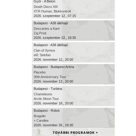
Győr - A Beton
Death Disco XIII
XTR Human, Blokkontroll
2026. szeptember 12., 07:15
Budapest - A38 állóhajó
Descartes a Kant
Zaj Prod.
2026. szeptember 22., 18:30
Budapest - A38 állóhajó
Clan of Xymox
elő: Selofan
2026. november 12., 20:00
Budapest - Budapest Aréna
Placebo
30th Anniversary Tour
2026. november 13., 20:00
Budapest - Turbina
Chameleons
Arctic Moon Tour
2026. november 18., 20:00
Budapest - Robot
Bragolin
+ Carellee
2026. november 26., 19:30