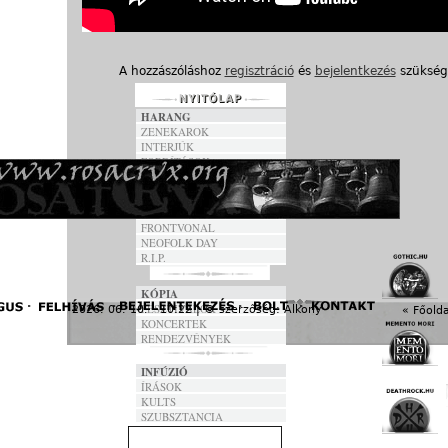
A hozzászóláshoz
regisztráció
és
bejelentkezés
szükség
HARANG
ZENEKAROK
INTERJÚK
FORDÍTÁSOK
DALSZÖVEGEK
ANNO
FRONTVONAL
NEOFOLK DAY
R.I.P.
KÓPIA
FESZTIVÁLOK
2026. 06. 10. - 10:22 | © szerzőség:
Alkony
« Főolda
KONCERTEK
RENDEZVÉNYEK
INFÚZIÓ
ÍRÁSOK
KULTS
SZUBSZTANCIA