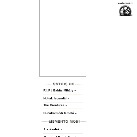
R.I.P | Babits Mihály »
Holtak legendái »
The Creatures »
Dunakömlődi temető »
1 százalék »