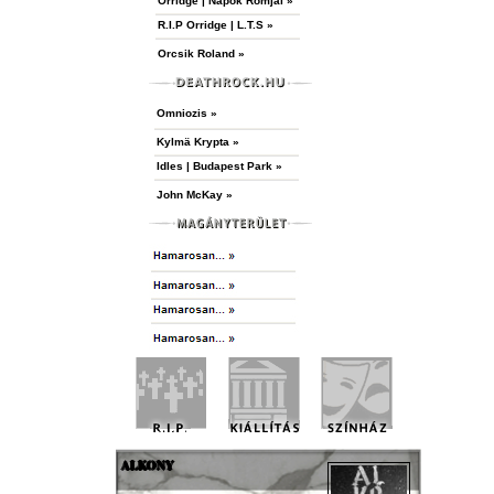
Orridge | Napok Romjai »
R.I.P Orridge | L.T.S »
Orcsik Roland »
Omniozis »
Kylmä Krypta »
Idles | Budapest Park »
John McKay »
ALKONY