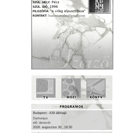
Pécs
SZÜL. HELY:
1996
SZÜL. IDŐ:
"a világ elpusztítása"
FILOZÓFIA:
baalmontcalm@gmail.com
KONTAKT:
Budapest - A38 állóhajó
Darkways
elő: denevér
2026. augusztus 30., 18:30