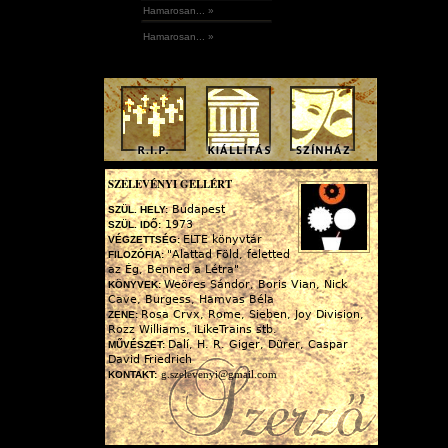
Hamarosan... »
Hamarosan... »
SZELEVÉNYI GELLÉRT
Budapest
SZÜL. HELY:
1973
SZÜL. IDŐ:
ELTE könyvtár
VÉGZETTSÉG:
"Alattad Föld, feletted
FILOZÓFIA:
az Ég, Benned a Létra"
Weöres Sándor, Boris Vian, Nick
KÖNYVEK:
Cave, Burgess, Hamvas Béla
Rosa Crvx, Rome, Sieben, Joy Division,
ZENE:
Rozz Williams, iLikeTrains stb.
Dalí, H. R. Giger, Dürer, Caspar
MŰVÉSZET:
David Friedrich
g.szelevenyi@gmail.com
KONTAKT: