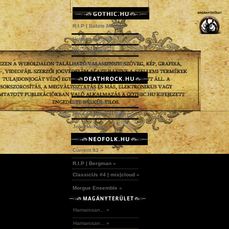
R.I.P | Babits Mihály »
Holtak legendái »
The Creatures »
Dunakömlődi temető »
Omniozis »
Kylmä Krypta »
Idles | Budapest Park »
John McKay »
Current 93 »
R.I.P | Bergman »
ClassicUs #4 | mix|cloud »
Morgue Ensemble »
Hamarosan... »
Hamarosan... »