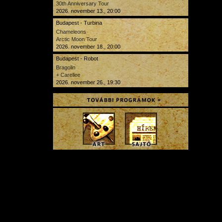
30th Anniversary Tour
2026. november 13., 20:00
Budapest - Turbina
Chameleons
Arctic Moon Tour
2026. november 18., 20:00
Budapest - Robot
Bragolin
+ Carellee
2026. november 26., 19:30