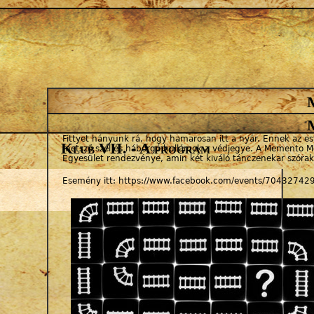
Jump to navigation
Fittyet hányunk rá, hogy hamarosan itt a nyár. Ennek az e
Klub VII. - A program
metsző szél és háborgó hullámok a védjegye. A Memento M
Egyesület rendezvénye, amin két kiváló tánczenekar szórak
Esemény itt: https://www.facebook.com/events/70432742