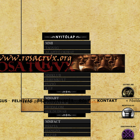
MMI
TAGSÁG
ALAPÍTÓ OKIRAT
KÖZHASZN. JEL.
1%
MMACT
MMKLUB
PEREMKULT
FÚZIÓ
R.I.P.
MMART
« Főold
2014. 05. 20. - 22:17 | © szerzőség:
Gelka
KIÁLLÍTÁSOK
IRODALOM
HOLDUDVAR
MMFACT
PÁSZTA
HANGZÓ
BAZÁR