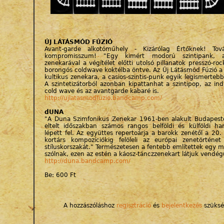
ÚJ LÁTÁSMÓD FÚZIÓ
Avant-garde alkotóműhely - Kizárólag Értőknek! Tov
kompromisszum! "Egy kimért modorú szintipank, ak
zenekarával a végítélet előtti utolsó pillanatok presszó-rock
borongós coldwave koktélba öntve. Az Új Látásmód Fúzió a 
kultikus zenekara, a casios-szintis-punk egyik legismertebb
A szintetizátorból azonban kipattanhat a szintipop, az ind
cold wave és az avantgarde kabaré is.
http://ujlatasmodfuzio.bandcamp.com/
dUNA
"A Duna Szimfonikus Zenekar 1961-ben alakult Budapest
eltelt időszakban számos rangos belföldi és külföldi h
lépett fel. Az együttes repertoárja a barokk zenétől a 20.
kortárs kompozíciókig felöleli az európai zenetörténe
stíluskorszakát." Természetesen a fentebb említettek egy m
szólnak, ezen az estén a káosz-tánczzenekart látjuk vendég
http://duna.bandcamp.com/
Be: 600 Ft
A hozzászóláshoz
regisztráció
és
bejelentkezés
szüksé