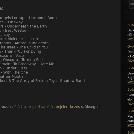
a:
Angels Lounge - Harmonie Song
ht - Runaway
Buda
s - Underneath the Earth
u - Best Western
Dar
earsay
elő:
del Violence - Leisure
2026
reams - Amorous Incidents
Győr
he Trees - The Child In You
n - Thank You For Dying
Deat
leasure - Vase
XTR 
 Obscura - Turning Red
2026
emains To Broadway - Hate Me
 - Under Glass
Buda
 - With The One
Desc
eather Mouth
Zaj 
ckert & The Army of Broken Toys - Shadow Run I
2026
Buda
Clan
elő:
2026
 hozzászóláshoz
regisztráció
és
bejelentkezés
szükséges!
Buda
Pla
30th
2026
Buda