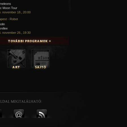
meleons
ic Moon Tour
. november 18., 20:00
pest - Robot
olin
rellee
. november 26., 19:30