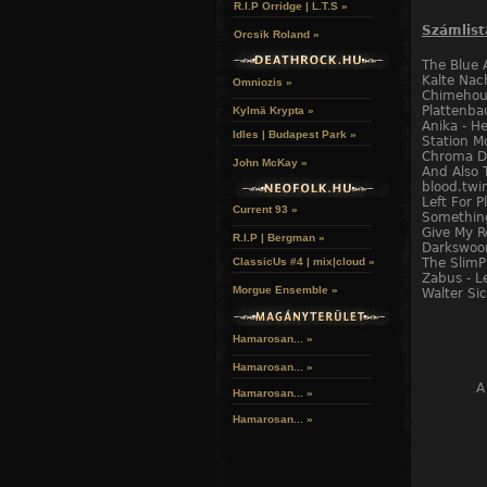
R.I.P Orridge | L.T.S »
Számlist
Orcsik Roland »
The Blue 
Kalte Nac
Omniozis »
Chimehour
Plattenba
Kylmä Krypta »
Anika - H
Idles | Budapest Park »
Station Mo
Chroma D
John McKay »
And Also T
blood.twi
Left For P
Current 93 »
Something
Give My R
R.I.P | Bergman »
Darkswoon
The SlimP
ClassicUs #4 | mix|cloud »
Zabus - L
Morgue Ensemble »
Walter Si
Hamarosan... »
Hamarosan...
»
A
Hamarosan...
»
Hamarosan...
»