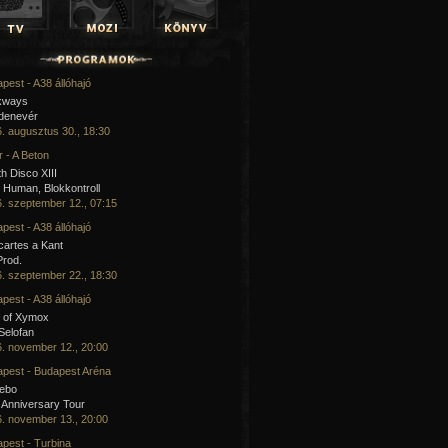
pest - A38 állóhajó
kways
 denevér
. augusztus 30., 18:30
 - A Beton
h Disco XIII
Human, Blokkontroll
. szeptember 12., 07:15
pest - A38 állóhajó
artes a Kant
Prod.
. szeptember 22., 18:30
pest - A38 állóhajó
 of Xymox
 Selofan
. november 12., 20:00
pest - Budapest Aréna
cebo
 Anniversary Tour
. november 13., 20:00
pest - Turbina