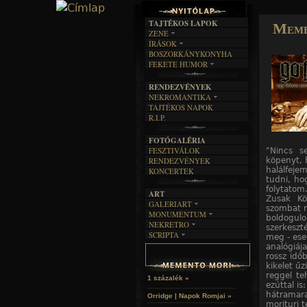
TAJTÉKOS LAPOK
Meme
ZENE
ÍRÁSOK
EGYÜTTESEK
BOSZORKÁNYKONYHA
IRODALOM
INTERJÚK
FEKETE HUMOR
FILM
FORDÍTÁSOK
KÉPES
MŰVÉSZET
DALSZÖVEGEK
RENDEZVÉNYEK
SZÖVEGES
ÍRÁSTÖRTÉNET
NEKROMANTIKA
TAJTÉKOS NAPOK
AKTUÁLIS
R.I.P.
A MÚLT
FOTÓGALÉRIA
FESZTIVÁLOK
"Nincs s
köpenyt, 
RENDEZVÉNYEK
halálfeje
KONCERTEK
tudni, ho
folytatom
ART
Zusak Kö
GALERIART
szombat r
MONUMENTUM
ARTGALERI
boldogu
NEKRETRO
TEMETŐK
szerkeszt
KÉPREGÉNYEK
SCRIPTA
SZUBKULT
meg - ese
TEMPLOMOK
LAKÁSKULTS
analógiáj
NOVELLÁK
FEKETE LYUK
VÁRAK
rossz idő
VERSEK
RELIKVIÁK
HELYEK
kikelet űz
HALÁLTÁNC
reggel te
1 százalék »
ezúttal i
hátramar
Orridge | Napok Romjai »
morituri t