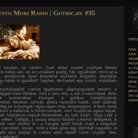
Jump to navigation
nto Mori Radio | Gothic.hu #35
SZEL
SZÜL.
SZÜL.
VÉGZ
FILOZ
e kaszám, se sarlóm. Csak akkor viselek csuklyás fekete
az Ég
ha hideg van. Az arcvonásaim pedig, hát, egyáltalán nincs az a
KÖNY
m, amilyennek olyan élvezettel szoktatok lerajzolni. Akarjátok
Cave
gy nézek ki igazából? Segítek. Kerítsetek egy tükröt, miközben
ZENE
."
Rozz 
nyvtolvajából csenve igyekszem alaphangulatot keverni a
MŰVÉ
eggeli kávé illatába, mire a zacc leül, a szó is bennreked. Nem
David
lok mostanában könnyen a gótikus hangfolyamok
KONTA
ésével. Kevesen vannak, akikre rezonálni tudok, nem találnak
tleg én bolyongok réges-régen más rengetegben. A fenti sorok
aként a dallamok is tükörcserepek, nem mutatnak egész képet,
ben hozzáérve vágnak-felsértenek. Az sem kizárt, hogy csak a
i velem tréfáját, a tavasz ellopta fölülem a komor fellegeket. A
hát nem sötétül el - a hangok azért teszik majd a dolgukat
s: csendben, lassan, mint a kávé gőze egy szombat reggelen. A
adó zacc pedig? A csésze alján repedt tükör csupán. Ave,
e salutant!