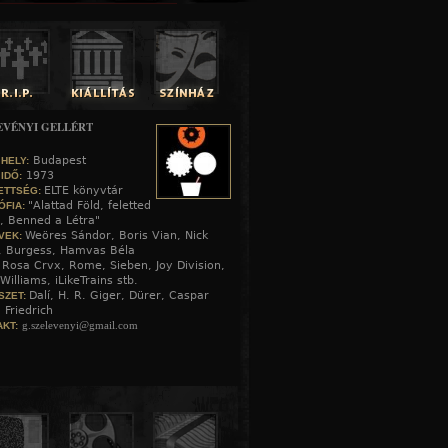
EVÉNYI GELLÉRT
Budapest
 HELY:
1973
 IDŐ:
ELTE könyvtár
ETTSÉG:
"Alattad Föld, feletted
ÓFIA:
, Benned a Létra"
Weöres Sándor, Boris Vian, Nick
VEK:
, Burgess, Hamvas Béla
Rosa Crvx, Rome, Sieben, Joy Division,
:
Williams, iLikeTrains stb.
Dalí, H. R. Giger, Dürer, Caspar
SZET:
 Friedrich
g.szelevenyi@gmail.com
KT: