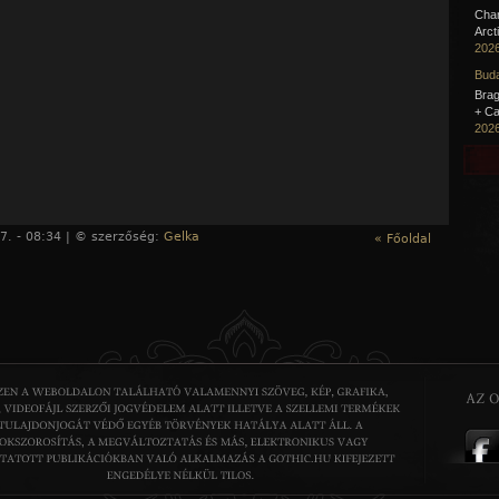
Cha
Arct
2026
Buda
Brag
+ Ca
2026
7. - 08:34 | © szerzőség:
Gelka
« Főoldal