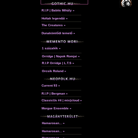
R.I.P | Babits Mihály »
Holtak legendái »
The Creatures »
Dunakömlődi temető »
1 százalék »
Orridge | Napok Romjai »
R.I.P Orridge | L.T.S »
Orcsik Roland »
Current 93 »
R.I.P | Bergman »
ClassicUs #4 | mix|cloud »
Morgue Ensemble »
Hamarosan... »
Hamarosan... »
Hamarosan... »