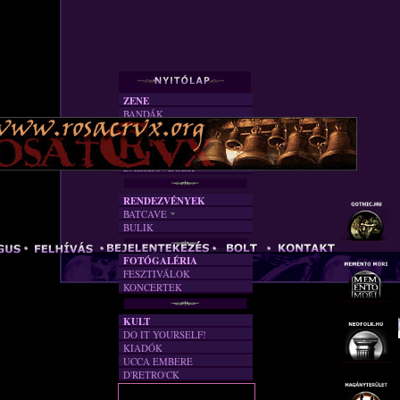
ZENE
BANDÁK
DVD
INTERJÚK
FORDÍTÁSOK
DALSZÖVEGEK
RENDEZVÉNYEK
BATCAVE
BULIK
AKTUÁLIS
A MÚLT
FOTÓGALÉRIA
FESZTIVÁLOK
KONCERTEK
KULT
DO IT YOURSELF!
KIADÓK
UCCA EMBERE
D'RETRO'CK