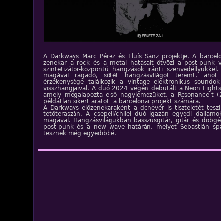
A Darkways Marc Pérez és Lluís Sanz projektje. A barce
zenekar a rock és a metal hatásait ötvözi a post-punk v
szintetizátor-központú hangzások iránti szenvedéllyükkel
magával ragadó, sötét hangzásvilágot teremt, ahol
érzékenysége találkozik a vintage elektronikus soundok
visszhangjaival. A duó 2024 végén debütált a Neon Lights
amely megalapozta első nagylemezüket, a Resonance-t (
példátlan sikert aratott a barcelonai projekt számára.
A Darkways előzenekaraként a denevér is tiszteletét tesz
tetőteraszán. A csepeli/chilei duó igazán egyedi dallam
magával. Hangzásvilágukban basszusgitár, gitár és dobgép
post-punk és a new wave határán, melyet Sebastián span
tesznek még egyedibbé.