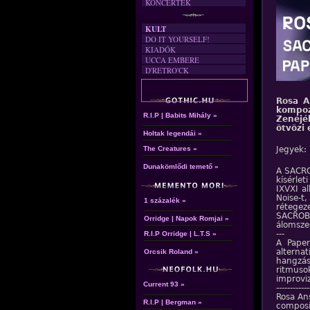
KONCERTEK
KULT
DO IT YOURSELF!
KIADÓK
UCCA EMBERE
D'RETRO'CK
Rosa A
kompoz
R.I.P | Babits Mihály »
Zenéjé
ötvözi 
Holtak legendái »
The Creatures »
Jegyek:
Dunakömlődi temető »
A SACRO
kísérlet
IXVXI a
Noise-t,
1 százalék »
rétege
SACROB
Orridge | Napok Romjai »
álomsze
---
R.I.P Orridge | L.T.S »
A Paper
alterna
Orcsik Roland »
hangzás
ritmuso
improviz
Current 93 »
------------
Rosa An
R.I.P | Bergman »
composi