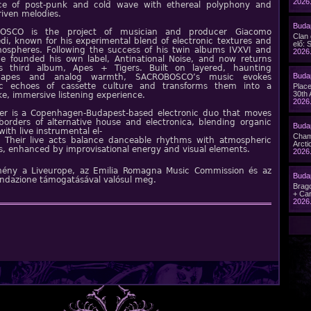
2026.
e of post-punk and cold wave with ethereal polyphony and
riven melodies.
Budap
OSCO is the project of musician and producer Giacomo
Clan
di, known for his experimental blend of electronic textures and
elő: 
tmospheres. Following the success of his twin albums IVXVI and
2026.
he founded his own label, Antinational Noise, and now returns
s third album, Apes + Tigers. Built on layered, haunting
Buda
capes and analog warmth, SACROBOSCO’s music evokes
ic echoes of cassette culture and transforms them into a
Plac
30th 
e, immersive listening experience.
2026.
er is a Copenhagen-Budapest-based electronic duo that moves
borders of alternative house and electronica, blending organic
Budap
ith live instrumental el-
Cham
 Their live acts balance danceable rhythms with atmospheric
Arcti
s, enhanced by improvisational energy and visual elements.
2026.
ény a Liveurope, az Emilia Romagna Music Commission és az
Buda
ndazione támogatásával valósul meg.
Brago
+ Car
2026.