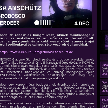
nschütz zenész és hangművész, akinek munkássága a
íció, az installáció és az előadás szintéziséből áll.
ben a posztpunk és a cold wave sötét atmoszféráját
éteri polifóniával és szintetizátorvezérelt dallamokkal.
https://www.a38.hu/hu/program/rosa-anschutz-de
BOSCO Giacomo Giunchedi zenész és producer projektje, amely
i elektronikus textúrákat és lo-fi hangzásvilágot ötvöz. A IVXVI és
Budap
lbumok sikere után megalapította saját kiadóját, az Antinational
Dark
 és most harmadik lemezével, az Apes + Tigers-szel tér vissza. A
elő: 
zett, kísérteties hangképekre és analóg melegségre épülő
2026.
OSCO-zene a kazettakultúra nosztalgiáját idézi meg, egy
rű, elmerülést kínáló hangélménnyé alakítva.
Győr 
deer egy koppenhágai–budapesti elektronikus duó, amely az
Death
tív house és az electronica határain mozog, ötvözve az organikus
XTR 
okat élő hangszeres elemekkel. Élő fellépéseik a táncolható
2026.
k és az atmoszférikus dallamok egyensúlyára épülnek, amelyeket
atív energia és vizuális elemek tesznek teljessé.
Budap
------------
schütz is a musician and sound artist whose practice synthesizes
Desc
Zaj P
tion, installation, and performance. She blends the dark