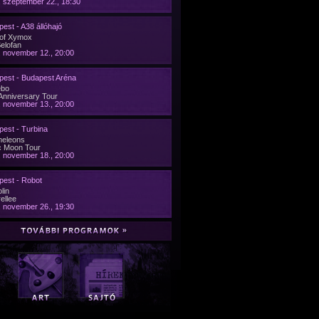
 szeptember 22., 18:30
est - A38 állóhajó
 of Xymox
Selofan
 november 12., 20:00
pest - Budapest Aréna
ebo
Anniversary Tour
 november 13., 20:00
est - Turbina
eleons
c Moon Tour
 november 18., 20:00
pest - Robot
lin
ellee
 november 26., 19:30