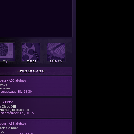
est - A38 állóhajó
ways
denevér
 augusztus 30., 18:30
- A Beton
 Disco XIII
Human, Blokkontroll
 szeptember 12., 07:15
est - A38 állóhajó
artes a Kant
rod.