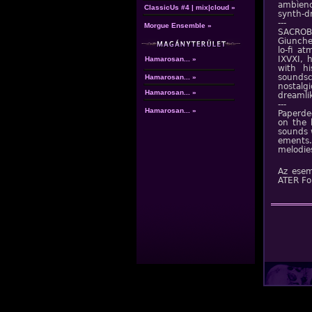
ambienc
ClassicUs #4 | mix|cloud »
synth-d
---
Morgue Ensemble »
SACROB
Giunche
lo-fi a
IXVXI, 
Hamarosan... »
with hi
sounds
Hamarosan... »
nostalg
Hamarosan... »
dreamlik
---
Hamarosan... »
Paperde
on the 
sounds w
ements.
melodie
Az esem
ATER Fo