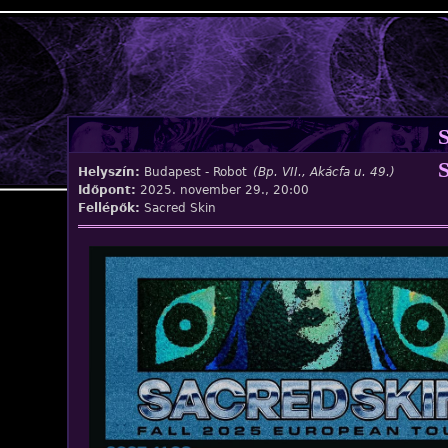
Jump to navigation
Helyszín:
Budapest - Robot
(Bp. VII., Akácfa u. 49.)
Időpont:
2025. november 29., 20:00
Fellépők:
Sacred Skin