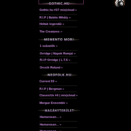
Gothic.hu #37 mix|cloud »
R.I.P | Babits Mihály »
Holtak legendái »
The Creatures »
1 százalék »
Orridge | Napok Romjai »
R.I.P Orridge | L.T.S »
Orcsik Roland »
Current 93 »
R.I.P | Bergman »
ClassicUs #4 | mix|cloud »
Morgue Ensemble »
Hamarosan... »
Hamarosan... »
Hamarosan... »