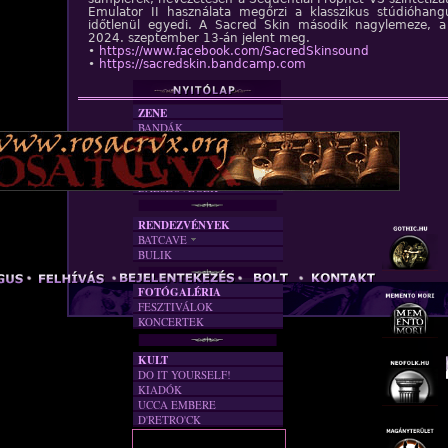
Emulator II használata megőrzi a klasszikus stúdióhang
időtlenül egyedi. A Sacred Skin második nagylemeze, a 
2024. szeptember 13-án jelent meg.
•
https://www.facebook.com/SacredSkinsound
•
https://sacredskin.bandcamp.com
ZENE
BANDÁK
DVD
INTERJÚK
FORDÍTÁSOK
DALSZÖVEGEK
RENDEZVÉNYEK
BATCAVE
BULIK
AKTUÁLIS
A MÚLT
FOTÓGALÉRIA
FESZTIVÁLOK
KONCERTEK
KULT
DO IT YOURSELF!
KIADÓK
UCCA EMBERE
D'RETRO'CK