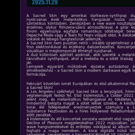
A Sacred Skin egy amerikai darkwave–synthpop d
nyolcvanas évek melankolikus hangzását hozza vis
szintetikus köntösben. Zenéjükben a new wave nosztalgia 
érzelmes, olykor filmzene-szerű atmoszférával. A gitár és 
finom egyensúlya egyfajta romantikus sötétséget ter
Depeche Mode vagy a Tears for Fears világát idézi. A daloka
vokálok és lebegő hangtextúrák jellemzik.
A Sacred Skin nem pusztán retró – inkább újraértelmezi a 
friss elektronikával és érzékeny dalszerkezettel. Koncertje
vizuálisan is megkomponált élményt nyújtanak.
A duó különösen ajánlott azoknak, akik szeretik a melank
táncolható synthpopot, ahol a melódia és a sötét líraiság
jár.
Lemezeik egyaránt működnek éjszakai autózáshoz 
elmélkedéshez – a Sacred Skin a modern darkwave egyik l
formációja.
Februárt követően ismét Európában és első alkalommal M
a Sacred Skin!
A Los Angeles-i székhelyű Sacred Skin a lenyűgöző, him
végtelenségét fedezi fel. Első kislemezük, a Colder 202
jelent meg, és melankolikus felhangjaival és tökéletes d
mindenhol belopta magát a sötét lelkek szívébe. A későb
korai élő fellépéseket eredményeztek számukra a L
Substance Fesztiválon és a híres Hollywood Palladiumban
előtt zenéltek.
A kislemezek és élő koncertek sorozata vezetett első nagyl
Decline of Pleasure megjelenéséhez 2022 májusában. Jel
wave hangszerelésével és erőteljes vokáljával az album
fogható a maga nemében. A korai digitális külső fels
samplerek, nevezetesen a Sequential Prophet VS szintetizá