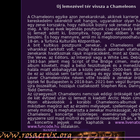
Új lemezével tér vissza a Chameleons
A Chameleons egyike azon zenekaroknak, akiknek karrierj
kereskedelmi sikerektől volt hangos, ugyanakkor olyan ha
egy zenei korszakra, hogy nélkülük bizony sok zenekar más
meg. A ’80-as évek legendás posztpunk csapata tavaly két
új lemezt adott ki, bizonyítva, hogy jelen időben is é
beszéni. És hogy mennyire, arról mi is megbizonyosodha
18-án, a Turbina Kulturális Központban.
A brit kultikus posztpunk zenekar, a Chameleons él
viharokkal tarkított volt, műfaji hatásuk azonban vitatha
zenekarok hivatkoznak rájuk inspirációként, mint az Oasis,
the Verve, az Editors, az Interpol vagy a White Lies. Deb
1983-ban jelent meg Script of the Bridge címen, mely
album követett, majd a belső feszültségek és a menedzs
halála miatt abbahagyták a közös zenélést. 2000-ben állta
de ez az időszak sem tartott sokáig és egy ideig Mark Bu
Lever ChameleonsVox néven vitte tovább a zenekar örö
léptek fel Budapesten is 2018-ban. 2021-ben végül Burges
újra összeálltak, hozzájuk csatlakozott Stephen Rice, Dann
Todd Demma.
Az újraegyesült Chameleons nemcsak eddigi örökségét tart
de két évtized után új lemezt is kiadott Arctic Moon cím
Moon eltávolodóik a korábbi Chameleons-albumok h
miközben megőrzi azt az érzelmi mélységet, szellemiséget é
amely mindig is meghatározta a zenekar munkásságát. Az b
Chameleons koncertje különleges eseménynek ígérk
egyszerre szól majd múltról és jelenről november 18-án, a 
A koncertre jegyek már kaphatók a
www.livenati
ZENE
www.funcode.hu
oldalakon.
BANDÁK
DVD
INTERJÚK