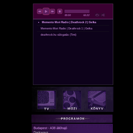
Budapest - A38 állóhajó
Darkways