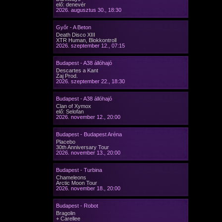
elő: denevér
2026. augusztus 30., 18:30
Győr - A Beton
Death Disco XIII
XTR Human, Blokkontroll
2026. szeptember 12., 07:15
Budapest - A38 állóhajó
Descartes a Kant
Zaj Prod.
2026. szeptember 22., 18:30
Budapest - A38 állóhajó
Clan of Xymox
elő: Selofan
2026. november 12., 20:00
Budapest - Budapest Aréna
Placebo
30th Anniversary Tour
2026. november 13., 20:00
Budapest - Turbina
Chameleons
Arctic Moon Tour
2026. november 18., 20:00
Budapest - Robot
Bragolin
+ Carellee