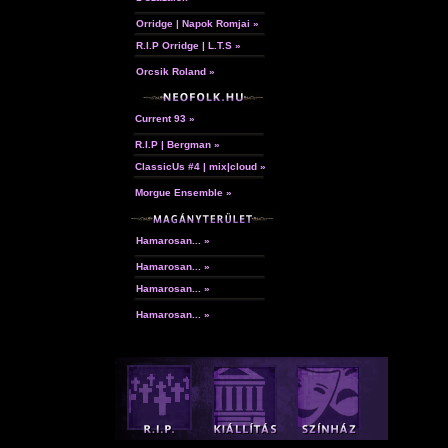
Orridge | Napok Romjai »
R.I.P Orridge | L.T.S »
Orcsik Roland »
Current 93 »
R.I.P | Bergman »
ClassicUs #4 | mix|cloud »
Morgue Ensemble »
Hamarosan... »
Hamarosan... »
Hamarosan... »
Hamarosan... »