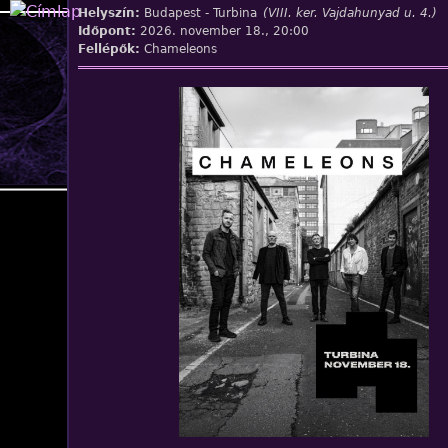
Jump to navigation
Helyszín:
Budapest - Turbina
(VIII. ker. Vajdahunyad u. 4.)
Időpont:
2026. november 18., 20:00
Fellépők:
Chameleons