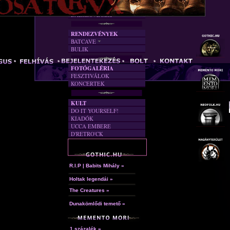
FORDÍTÁSOK
DALSZÖVEGEK
RENDEZVÉNYEK
BATCAVE
BULIK
AKTUÁLIS
A MÚLT
FOTÓGALÉRIA
FESZTIVÁLOK
KONCERTEK
KULT
DO IT YOURSELF!
KIADÓK
UCCA EMBERE
D'RETRO'CK
R.I.P | Babits Mihály »
Holtak legendái »
The Creatures »
Dunakömlődi temető »
1 százalék »