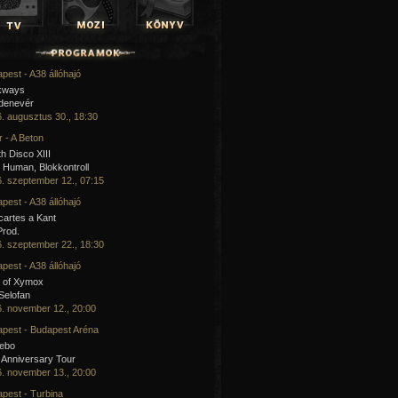
pest - A38 állóhajó
kways
 denevér
. augusztus 30., 18:30
 - A Beton
h Disco XIII
Human, Blokkontroll
. szeptember 12., 07:15
pest - A38 állóhajó
artes a Kant
Prod.
. szeptember 22., 18:30
pest - A38 állóhajó
 of Xymox
 Selofan
. november 12., 20:00
pest - Budapest Aréna
cebo
 Anniversary Tour
. november 13., 20:00
pest - Turbina