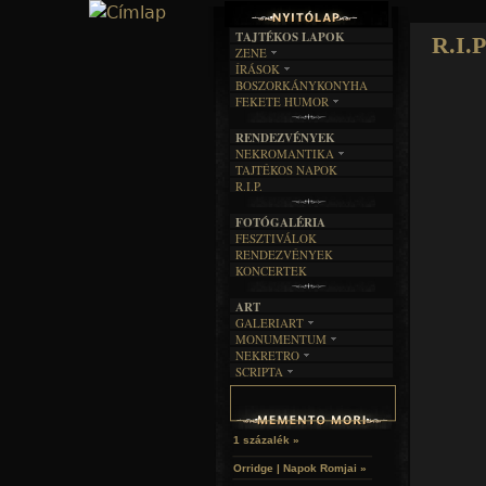
TAJTÉKOS LAPOK
R.I.P
ZENE
ÍRÁSOK
EGYÜTTESEK
BOSZORKÁNYKONYHA
IRODALOM
INTERJÚK
FEKETE HUMOR
FILM
FORDÍTÁSOK
KÉPES
MŰVÉSZET
DALSZÖVEGEK
RENDEZVÉNYEK
SZÖVEGES
ÍRÁSTÖRTÉNET
NEKROMANTIKA
TAJTÉKOS NAPOK
AKTUÁLIS
R.I.P.
A MÚLT
FOTÓGALÉRIA
FESZTIVÁLOK
RENDEZVÉNYEK
KONCERTEK
ART
GALERIART
MONUMENTUM
ARTGALERI
NEKRETRO
TEMETŐK
KÉPREGÉNYEK
SCRIPTA
SZUBKULT
TEMPLOMOK
LAKÁSKULTS
NOVELLÁK
FEKETE LYUK
VÁRAK
VERSEK
RELIKVIÁK
HELYEK
HALÁLTÁNC
1 százalék »
Orridge | Napok Romjai »