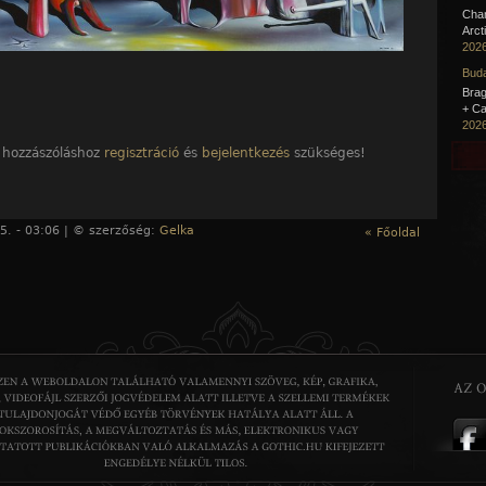
Cha
Arct
2026
Buda
Brag
+ Ca
2026
 hozzászóláshoz
regisztráció
és
bejelentkezés
szükséges!
5. - 03:06 | © szerzőség:
Gelka
« Főoldal