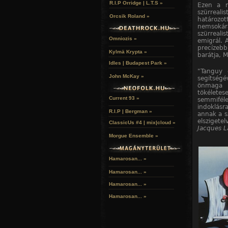
R.I.P Orridge | L.T.S »
Ezen a n
szürreali
Orcsik Roland »
határozot
nemsokára
szürreali
Omniozis »
emigrál. 
precízebb
Kylmä Krypta »
barátja, 
Idles | Budapest Park »
"Tanguy 
John McKay »
segítségé
önmaga 
tökéletes
Current 93 »
semmifél
indoklásr
R.I.P | Bergman »
annak a s
elszigetel
ClassicUs #4 | mix|cloud »
Jacques L
Morgue Ensemble »
Hamarosan... »
Hamarosan...
»
Hamarosan...
»
Hamarosan...
»