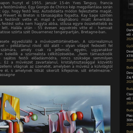
apon hunyt el 1955. január 15-én Yves Tanguy, francia
sta festőművész. Egy Giorgio de Chirico kép megpillantása során
t úgy, hogy festő lesz. Autodidakta módon fejlesztette magát,
 Prevert és Breton is társaságába fogadta. Kay Sage szintén
sta festőnőt vette el, majd a világháború miatt Amerikába
A festést soha nem hagyta abba, stílusa egyre összetettebb és
Buda
 lett. Halála után - 55 évesen agyvérzés vitte el - hamvait
Dar
Matisse szórta szét Douarnenez tengerpartján, Bretagne-ban.
elő:
2026
esete egyedülálló a művészettörténetben. A szürrealizmus
vel – példátlanul rövid idő alatt – olyan világot fedezett fel
Győr
számára, amely csak rá jellemző, egyéni, ugyanakkor
Deat
en beleillik a szürrealista célkitűzésekbe. „Nem támaszkodik
XTR 
e sajátos festői előadásmódra, nincs szüksége semmilyen
2026
a. Ez a művészet zavartalanul, kristálytisztasággal közvetíti
zellemi világnak az üzenetét, amelyben a művész a külvilágtól
Buda
ve él, s amelynek titkát sikerült kifejeznie, sőt értelmeznie.”
Desc
assaigne
Zaj 
2026
Buda
Clan
elő:
2026
Buda
Pla
30th
2026
Buda