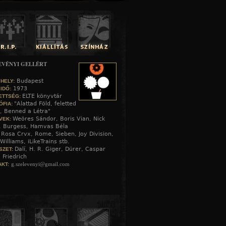
EVÉNYI GELLÉRT
Budapest
 HELY:
1973
 IDŐ:
ELTE könyvtár
ETTSÉG:
"Alattad Föld, feletted
ÓFIA:
, Benned a Létra"
Weöres Sándor, Boris Vian, Nick
VEK:
, Burgess, Hamvas Béla
Rosa Crvx, Rome, Sieben, Joy Division,
:
Williams, iLikeTrains stb.
Dalí, H. R. Giger, Dürer, Caspar
SZET:
 Friedrich
g.szelevenyi@gmail.com
KT: