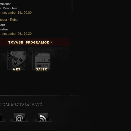
meleons
ic Moon Tour
. november 18., 20:00
pest - Robot
olin
rellee
. november 26., 19:30