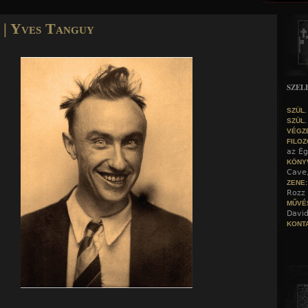
Jump to navigation
 | Yves Tanguy
SZEL
SZÜL.
SZÜL.
VÉGZ
FILOZ
az Ég
KÖNY
Cave
ZENE
Rozz 
MŰVÉ
David
KONTA