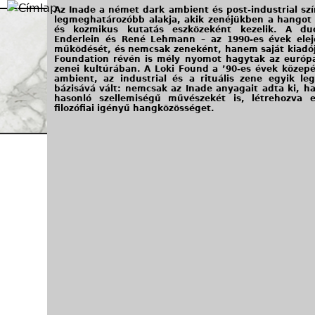
Jump to navigation
Az Inade a német dark ambient és post-industrial szí
legmeghatározóbb alakja, akik zenéjükben a hangot s
és kozmikus kutatás eszközeként kezelik. A d
Enderlein és René Lehmann – az 1990-es évek elej
működését, és nemcsak zeneként, hanem saját kiadój
Foundation révén is mély nyomot hagytak az európai
zenei kultúrában. A Loki Found a ’90-es évek közepé
ambient, az industrial és a rituális zene egyik le
bázisává vált: nemcsak az Inade anyagait adta ki, 
hasonló szellemiségű művészekét is, létrehozva e
filozófiai igényű hangközösséget.