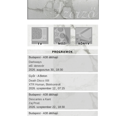
Budapest - A38 állóhajó
Darkways
elő: denevér
2026. augusztus 30., 18:30
Győr - A Beton
Death Disco XIII
XTR Human, Blokkontroll
2026. szeptember 12., 07:15
Budapest - A38 állóhajó
Descartes a Kant
Zaj Prod.
2026. szeptember 22., 18:30
Budapest - A38 állóhajó