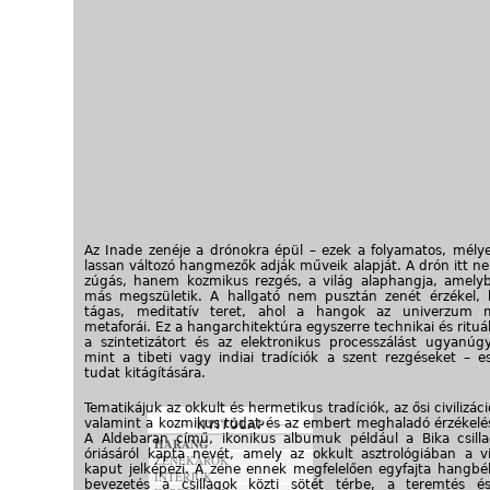
Az Inade zenéje a drónokra épül – ezek a folyamatos, mélye
lassan változó hangmezők adják műveik alapját. A drón itt n
zúgás, hanem kozmikus rezgés, a világ alaphangja, amel
más megszületik. A hallgató nem pusztán zenét érzékel
tágas, meditatív teret, ahol a hangok az univerzum 
metaforái. Ez a hangarchitektúra egyszerre technikai és rituál
a szintetizátort és az elektronikus processzálást ugyanúgy
mint a tibeti vagy indiai tradíciók a szent rezgéseket – e
tudat kitágítására.
Tematikájuk az okkult és hermetikus tradíciók, az ősi civilizáci
valamint a kozmikus tudat és az embert meghaladó érzékelés
A Aldebaran című, ikonikus albumuk például a Bika csill
HARANG
óriásáról kapta nevét, amely az okkult asztrológiában a vi
ZENEKAROK
kaput jelképezi. A zene ennek megfelelően egyfajta hangbéli
INTERJÚK
bevezetés a csillagok közti sötét térbe, a teremtés é