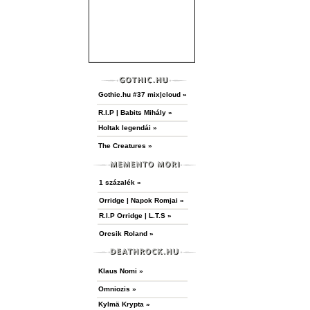
Gothic.hu #37 mix|cloud »
R.I.P | Babits Mihály »
Holtak legendái »
The Creatures »
1 százalék »
Orridge | Napok Romjai »
R.I.P Orridge | L.T.S »
Orcsik Roland »
A hozzászóláshoz
regisztráció
és
bejelentkezés
szükség
Klaus Nomi »
Omniozis »
Kylmä Krypta »