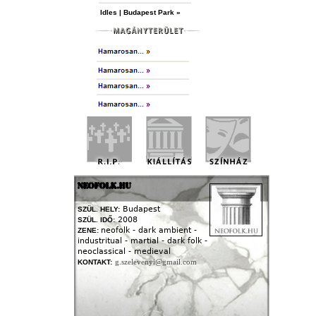
Idles | Budapest Park »
NEOFOLK.HU
Budapest
SZÜL. HELY:
2008
SZÜL. IDŐ:
neofolk - dark ambient -
ZENE:
industritual - martial - dark folk -
neoclassical - medieval
g.szelevenyi@gmail.com
KONTAKT: