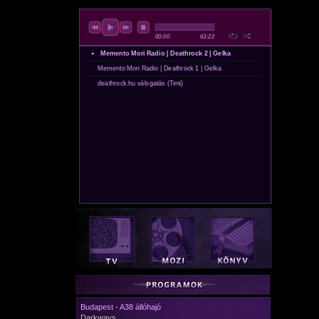
Budapest - A38 állóhajó
Darkways