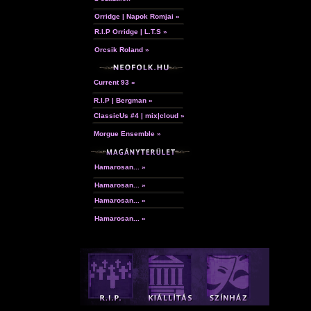
Orridge | Napok Romjai »
R.I.P Orridge | L.T.S »
Orcsik Roland »
Current 93 »
R.I.P | Bergman »
ClassicUs #4 | mix|cloud »
Morgue Ensemble »
Hamarosan... »
Hamarosan... »
Hamarosan... »
Hamarosan... »