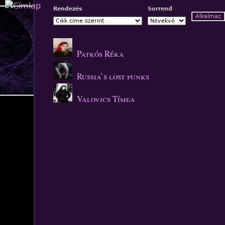
Jump to navigation
Rendezés
Sorrend
Patkós Réka
Russia’s lost punks
Valovics Tímea