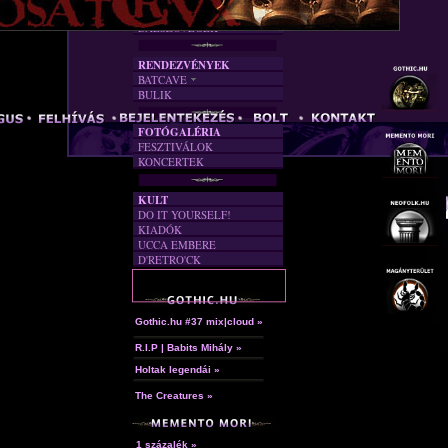
FORDÍTÁSOK
DALSZÖVEGEK
RENDEZVÉNYEK
BATCAVE
BULIK
AKTUÁLIS
A MÚLT
FOTÓGALÉRIA
FESZTIVÁLOK
KONCERTEK
KULT
DO IT YOURSELF!
KIADÓK
UCCA EMBERE
D'RETRO'CK
Gothic.hu #37 mix|cloud »
R.I.P | Babits Mihály »
Holtak legendái »
The Creatures »
1 százalék »