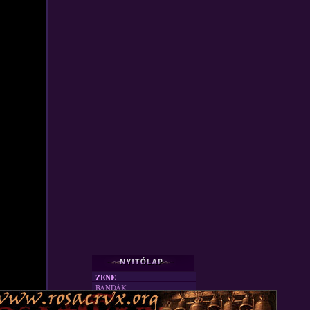
ZENE
BANDÁK
DVD
INTERJÚK