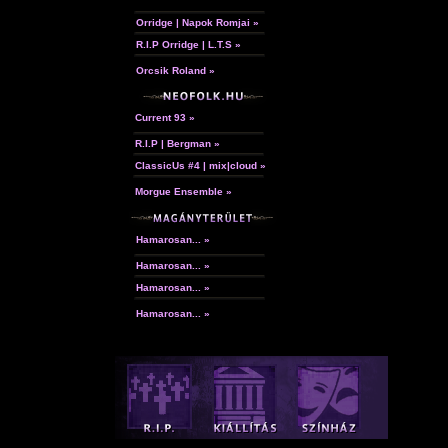
Orridge | Napok Romjai »
R.I.P Orridge | L.T.S »
Orcsik Roland »
Current 93 »
R.I.P | Bergman »
ClassicUs #4 | mix|cloud »
Morgue Ensemble »
Hamarosan... »
Hamarosan... »
Hamarosan... »
Hamarosan... »