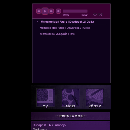
Budapest - A38 állóhajó
Darkways