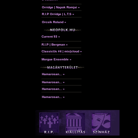
Orridge | Napok Romjai »
R.I.P Orridge | L.T.S »
Orcsik Roland »
Current 93 »
R.I.P | Bergman »
ClassicUs #4 | mix|cloud »
Morgue Ensemble »
Hamarosan... »
Hamarosan... »
Hamarosan... »
Hamarosan... »