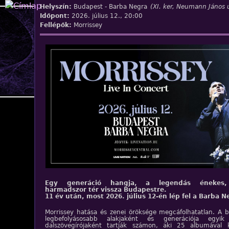
Jump to navigation
Helyszín:
Budapest - Barba Negra
(XI. ker, Neumann János 
Időpont:
2026. július 12., 20:00
Fellépők:
Morrissey
Egy generáció hangja, a legendás énekes,
harmadszor tér vissza Budapestre.
11 év után, most 2026. július 12-én lép fel a Barba 
Morrissey hatása és zenei öröksége megcáfolhatatlan. A b
legbefolyásosabb alakjaként és generációja egyik
dalszövegírójaként tartják számon, aki 25 albumával 