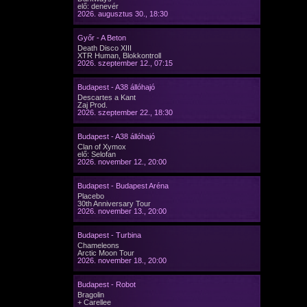
elő: denevér
2026. augusztus 30., 18:30
Győr - A Beton
Death Disco XIII
XTR Human, Blokkontroll
2026. szeptember 12., 07:15
Budapest - A38 állóhajó
Descartes a Kant
Zaj Prod.
2026. szeptember 22., 18:30
Budapest - A38 állóhajó
Clan of Xymox
elő: Selofan
2026. november 12., 20:00
Budapest - Budapest Aréna
Placebo
30th Anniversary Tour
2026. november 13., 20:00
Budapest - Turbina
Chameleons
Arctic Moon Tour
2026. november 18., 20:00
Budapest - Robot
Bragolin
+ Carellee