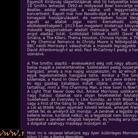
Egyesült Királyság slágerlistájának első tíz helyezettje köz
10 Smiths lemezzel. 1992-es Hollywood Bowl koncertje m
Beatles addigi rekordját, a valaha volt leggyorsabb
koncertként. Kapott már Ivor Novello-díjat a brit zene sik
kimagasló hozzájárulásáért, de nemrégiben Social Vangu
kapott az állatok jogai iránti kiemelkedő szolg
elkötelezettségéért. 2013-ban megjelent önéletrajzi könyv
második leggyorsabban eladott memoárja lett, hat héti
angol eladási listát. Szólódalait többek között David 
Sinatra, a The Killers, Thema Houston, Chrissie Hynde, a T
a My Chemical Romance és Christy Moore is feldolgozták
BBC nézői Morrissey-t választották a második legnagyobb 
David Attenborough-t az első, Paul McCartney-t pedig a ha
szavazva.
A The Smiths alapító - énekeseként elég volt négy album
beírja magát a zenetörténetbe. Szólistaként pedig összerak
hangzást, amely a mai napig visszaköszön, és az elmúlt
egyik legelismertebb hangjává tette. Amikor a The Smi
kislemeze, a Hand In Glove megjelent, a brit zene örökre 
és egy gazdag katalógus indult útjára, amely olyan
tartalmaz, mint a This Charming Man, a How Soon Is Now? 
A Light That Never Goes Out. Amikor Morrissey szólókarri
nagy hatású dalainak sora olyan felvételekkel folytat
Suedehead, az Everyday Is Like Sunday, az Irish Blood, E
vagy a First of the Gang to Die. Morrissey legújabb albuma
a Lie az ötödik olyan egymást követő lemeze, amelyet Fra
vettek fel, és amelyről azt mondja: „A zenének a legjobb 
kellene lennie, korlátok nélkül, és a legjobbját nem könnyű 
Szeretem a zenében elfoglalt helyemet, és mindig arra tö
a dolgokat valahogy másképp mondjam el.”
ZENE
BANDÁK
DVD
Most mi is részesei lehetünk egy ilyen különleges Morriss
július 12-én a Barba Negrában.
INTERJÚK