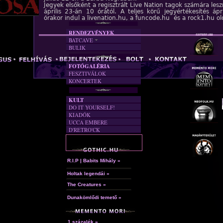
Jegyek elsőként a regisztrált Live Nation tagok számára les
FORDÍTÁSOK
április 23-án 10 órától. A teljes körű jegyértékesítés ápr
DALSZÖVEGEK
órakor indul a livenation.hu, a funcode.hu és a rock1.hu ol
RENDEZVÉNYEK
BATCAVE
BULIK
AKTUÁLIS
A MÚLT
FOTÓGALÉRIA
FESZTIVÁLOK
KONCERTEK
KULT
DO IT YOURSELF!
KIADÓK
UCCA EMBERE
D'RETRO'CK
R.I.P | Babits Mihály »
Holtak legendái »
The Creatures »
Dunakömlődi temető »
1 százalék »