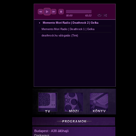
Budapest - A38 állóhajó
Darkways