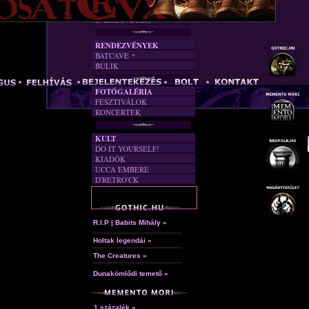
FORDÍTÁSOK
DALSZÖVEGEK
RENDEZVÉNYEK
BATCAVE
BULIK
AKTUÁLIS
A MÚLT
FOTÓGALÉRIA
FESZTIVÁLOK
KONCERTEK
KULT
DO IT YOURSELF!
KIADÓK
UCCA EMBERE
D'RETRO'CK
R.I.P | Babits Mihály »
Holtak legendái »
The Creatures »
Dunakömlődi temető »
1 százalék »