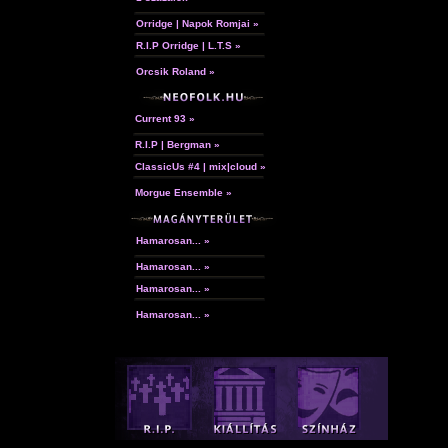
Orridge | Napok Romjai »
R.I.P Orridge | L.T.S »
Orcsik Roland »
Current 93 »
R.I.P | Bergman »
ClassicUs #4 | mix|cloud »
Morgue Ensemble »
Hamarosan... »
Hamarosan... »
Hamarosan... »
Hamarosan... »