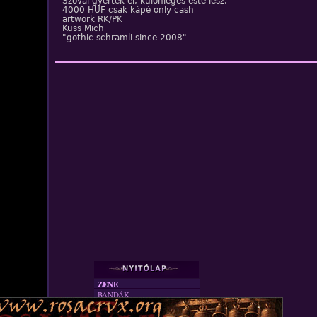
Szóval gyertek el, különleges este lesz.
4000 HUF csak kápé only cash
artwork RK/PK
Küss Mich
"gothic schramli since 2008"
ZENE
BANDÁK
DVD
INTERJÚK