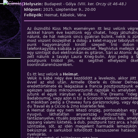
Jump to navigation
Helyszín:
Budapest - Gólya
(VIII. ker. Orczy út 46-48.)
Időpont:
2025. szeptember 9., 20:00
Fellépők:
Heimat, Kábelok, Véna
Az őszindító Küss Mich eseményen itt lesz velünk vég
akikkel három éve kezdtünk egy chatet, hogy játszhatn
nálunk, de hát nekünk sincs gyakran bulink, nekik is zűr
most viszont összejöhet a dolog: a kelet-magyar tébolyult-n
punk hagyományból kinőtt szegedi trió dobon é
telefonkagylóba kiabálja a groteszket. Meghívtuk melléjük 
egy szintigót duó elektronikán és gitáron, Sári az Atomic Ag
zett nálunk a tavalyi Laura Krieg-bulin, Árpi pedig a S
posztpunk trióból jön, ez segíthet elhelyezni őke
koordinátarendszerében.
És itt lesz velünk a
Heimat
.
Velük is kábé négy éve kezdődött a levelezés, akkor jött 
évvel az első után. Armelle Oberle és Olivier Deme
eredettörténete és leágazásai a francia posztposztpunk 
egészen sajátos mikrouniverzumát rajzolják ki, amelyben
jutunk el egyik irányban a kultikus The Dreams "rideg 
Badaboumig, vagy azon is túl a Scorpion Violente szenvtele
a másikban pedig a Cheveau fura garázsrockjáig, vagy ép
du Travail és a Ciccio & 2mo kísérletei felé.
A Heimat dalai egy nem létező ország, pontosabban egy 
nyugvó, láthatatlan anyaország indusztriális h
fantázianyelve, rituális popzene és apokaliptikus folk, amel
lappang valami lüktetés, a dub, posztpunk torz arca, a hál
szintizése, sőt, az idén megjelent harmadik lemezükön 
bekúsznak a sarkukból kifordított basszuszenei hatások 
nyelvjárás.