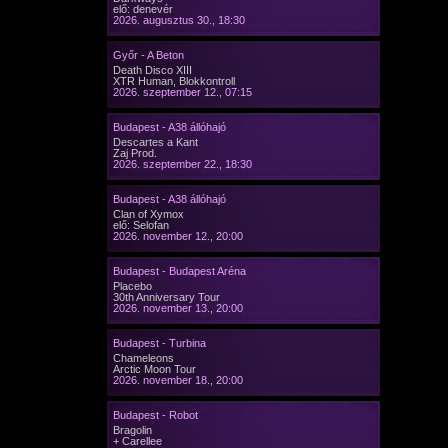
elő: denevér
2026. augusztus 30., 18:30
Győr - A Beton
Death Disco XIII
XTR Human, Blokkontroll
2026. szeptember 12., 07:15
Budapest - A38 állóhajó
Descartes a Kant
Zaj Prod.
2026. szeptember 22., 18:30
Budapest - A38 állóhajó
Clan of Xymox
elő: Selofan
2026. november 12., 20:00
Budapest - Budapest Aréna
Placebo
30th Anniversary Tour
2026. november 13., 20:00
Budapest - Turbina
Chameleons
Arctic Moon Tour
2026. november 18., 20:00
Budapest - Robot
Bragolin
+ Carellee