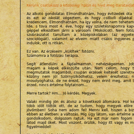
Kérünk csatlakozz a közösségi hálón és hívd meg barátaidat
Az alkotó gondolatai: Elmondhatnám, hogy évtizedek óta 
és ezt az iskolát végeztem, és hogy csillivili díjakka
kredencem. Elmondhatnám, ha így volna, de nem tehetem
Ide, s tova most 4. éve, hogy egy születésnapomra kap
géppel elkezdtem járni a városom (Miskolcot). Nem fot
szobrászatot tanultam a középiskolában (az egyet
szociológiát), valamint az elveim miatt csakis ingyenes 
indulok, ott is ritkán.
Ez van. Az érzéseim „küldtek” fotózni.
Számomra a fotózás: terápia.
Segít átlendülni a fájdalmaimon, nehézségeimen. J
magam a képek elkészülte után. Nem célom, hogy t
megmutatok magamból, csupán érzések keltését szeretné
közöny nem jó! Szörnyülködhetsz, velem érezhetsz, né
mosolyoghatsz, de ne érezd, hogy nem érint meg, amit l
érzed, nincs értelme folytatnom…
Merre tartok? Hm… Jó kérdés. Megyek.
Valaki mindig jön és átvisz a következő állomásra. Hol k
több időt töltök ott, de az tudom, hogy megyek előre
jövőmben! Soha nem adom fel! Menni kell, hiszen a biz
ebben az életben: a változás. Míg úgy látom, van értelme 
gondolkodom, dolgozom rajtuk. Ha ezt már nem fogom 
látod majd őket. Most viszont, örülök, hogy itt vagy és me
figyelmeddel!