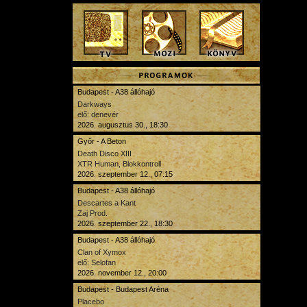
Budapest - A38 állóhajó
Darkways
elő: denevér
2026. augusztus 30., 18:30
Győr - A Beton
Death Disco XIII
XTR Human, Blokkontroll
2026. szeptember 12., 07:15
Budapest - A38 állóhajó
Descartes a Kant
Zaj Prod.
2026. szeptember 22., 18:30
Budapest - A38 állóhajó
Clan of Xymox
elő: Selofan
2026. november 12., 20:00
Budapest - Budapest Aréna
Placebo