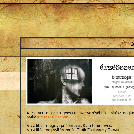
Jump to navigation
Bronzbogár
A Memento Mori Egyesület szervezésében Soltész Boglárk
nyílik
a Macska Pubban
.
A kiállítást megnyitja Kőműves Kata fotóművész
A kiállítás-megnyitón zenél: Török-Zselenszky Tamás