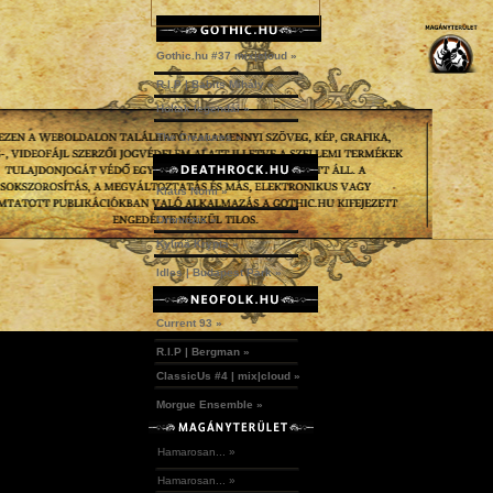
Gothic.hu #37 mix|cloud »
R.I.P | Babits Mihály »
Holtak legendái »
The Creatures »
Klaus Nomi »
Omniozis »
Kylmä Krypta »
Idles | Budapest Park »
Current 93 »
R.I.P | Bergman »
ClassicUs #4 | mix|cloud »
Morgue Ensemble »
Hamarosan... »
Hamarosan... »