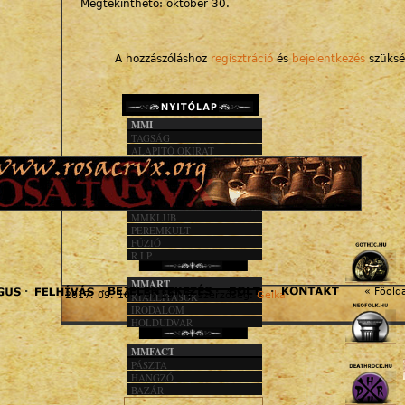
Megtekinthető: október 30.
A hozzászóláshoz
regisztráció
és
bejelentkezés
szüksé
MMI
TAGSÁG
ALAPÍTÓ OKIRAT
KÖZHASZN. JEL.
1%
MMACT
MMKLUB
PEREMKULT
FÚZIÓ
R.I.P.
MMART
« Főold
2017. 09. 10. - 07:29 | © szerzőség:
Gelka
KIÁLLÍTÁSOK
IRODALOM
HOLDUDVAR
MMFACT
PÁSZTA
HANGZÓ
BAZÁR