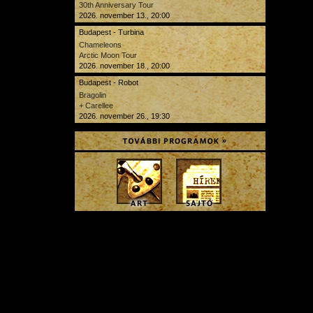
30th Anniversary Tour
2026. november 13., 20:00
Budapest - Turbina
Chameleons
Arctic Moon Tour
2026. november 18., 20:00
Budapest - Robot
Bragolin
+ Carellee
2026. november 26., 19:30