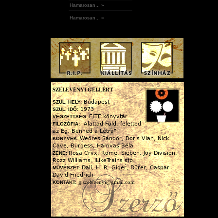
Hamarosan... »
Hamarosan... »
SZELEVÉNYI GELLÉRT
Budapest
SZÜL. HELY:
1973
SZÜL. IDŐ:
ELTE könyvtár
VÉGZETTSÉG:
"Alattad Föld, feletted
FILOZÓFIA:
az Ég, Benned a Létra"
Weöres Sándor, Boris Vian, Nick
KÖNYVEK:
Cave, Burgess, Hamvas Béla
Rosa Crvx, Rome, Sieben, Joy Division,
ZENE:
Rozz Williams, iLikeTrains stb.
Dalí, H. R. Giger, Dürer, Caspar
MŰVÉSZET:
David Friedrich
g.szelevenyi@gmail.com
KONTAKT: