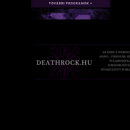
HÉTFŐ (február 1.)
22:35 - 00:40 Rózsakiállítás (magyar színházi felv.), |
22:55 - 00:25 Rekonstrukció (dán rom. dráma), FILMBOX
KEDD (február 2.)
22:50 - 00:50 Madárka (am. filmdráma), CINEMAX |
01:10 - 03:15 Aglaja (magyar-román dráma), FILM+2 |
SZERDA (február 3.)
22:25 - 00:35 Cseresznyéskert (magyar tévéf.), M3 |
23:25 - 00:20 A38 Hajó színpadán - Szelindek, M2 |
CSÜTÖRTÖK (február 4.)
22:40 - 23:35 Seb (magyar dokumentumf.), HBO |
22:50 - 00:35 Meteo (magyar filmdráma), DUNA |
PÉNTEK (február 5.)
22:00 - 23:50 Az utolsó asszony (francia dráma), CINEMA
22:55 - 00:55 Vidocq (francia thriller), FILM+2 |
SZOMBAT (február 6.)
21:55 - 23:45 Üvegtigris (magyar vígj.), DUNA |
00:30 - 02:15 Viharsarok (magyar-német dráma), CINEM
VASÁRNAP (február 7.)
23:10 - 23:40 Holdon át (magyar kísérleti f.), M2 |
00:30 - 01:20 Europe In Concert - PJ Harvey, M2 |
HÉTFŐ (január 25.)
21:00 - 22:55 Idétlen időkig (am. vígj.), FILMCAFE |
00:15 - 02:35 Apám nevében (angol-ír életr. drám.), DIGI
KEDD (január 26.)
21:00 - 23:00 A király beszéde (angol dráma), FILMBOX 