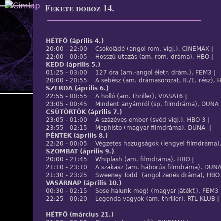
Fekete doboz 14.
Jump to navigation
____________________________________________________
HÉTFŐ (április 4.)
20:00 - 22:00 Csokoládé (angol rom. vígj.), CINEMAX |
22:00 - 00:05 Hosszú utazás (am. rom. dráma), HBO |
KEDD (április 5.)
01:25 - 03:00 127 óra (am.-angol életr. drám.), FEM3 |
20:00 - 20:55 A sebész (am. drámasorozat, II./1. rész), 
SZERDA (április 6.)
22:55 - 00:55 A holló (am. thriller), VIASAT6 |
23:05 - 00:45 Mindent anyámról (sp. filmdráma), DUNA 
CSÜTÖRTÖK (április 7.)
23:05 - 01:00 A százéves ember (svéd vígj.), HBO 3 |
23:55 - 02:15 Mephisto (magyar filmdráma), DUNA |
PÉNTEK (április 8.)
22:20 - 00:05 Végzetes hazugságok (lengyel filmdráma)
SZOMBAT (április 9.)
20:00 - 21:45 Whiplash (am. filmdráma), HBO |
21:10 - 23:10 A szakasz (am. háborús filmdráma), DUNA
21:30 - 23:25 Sweeney Todd (angol zenés dráma), HBO 
VASÁRNAP (április 10.)
00:30 - 02:15 Sose halunk meg! (magyar játékf.), FEM3 
22:25 - 00:20 Legenda vagyok (am. thriller), RTL KLUB |
HÉTFŐ (március 21.)