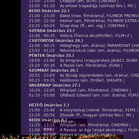
21:50 - 23:50 Chappie (am. sci-fi), CINEMAX |
22:05 - 01:10 Az ember tragédiája (színházi felv.), M3 |
KEDD (március 22.)
21:00 - 23:20 Bábel (mex. filmdráma), FILMBOX PREMIU
21:00 - 22:50 Hesher (am. filmdráma), FILMBOX EXTRA 
23:25 - 00:55 Shop-stop (ff., am. vígj.), CINEMAX |
SZERDA (március 23.)
22:40 - 00:35 Vidocq (francia akcióthriller), FILM+2 |
CSÜTÖRTÖK (március 24.)
21:00 - 00:15 Hideghegy (am. dráma), PARAMOUNT CHA
23:55 - 01:25 Rekonstrukció (dán rom. dráma), FILMBOX
PÉNTEK (március 25.)
19:00 - 21:00 Az emigráns (magyar-olasz játékf.), DUNA
22:20 - 00:30 A Passió (am. filmdráma), DUNA |
SZOMBAT (március 26.)
20:55 - 23:05 Az ifjúság végrendelete (am. dráma), CIN
00:15 - 03:35 Halálsoron (am. thriller), VIASAT6 |
VASÁRNAP (március 27.)
10:20 - 12:05 Whiplash (am. filmdráma), CINEMAX |
01:10 - 03:00 Ollókezű Edward (am. rom. dráma), FEM3 
HÉTFŐ (március 7.)
21:00 - 23:40 A könyvtolvaj (német filmdráma), FEM3 |
22:20 - 00:50 Zikovék (ff., magyar színházi felv.), M3 |
KEDD (március 8.)
11:25 - 13:15 Whiplash (am. filmdráma), CINEMAX |
ZENE
21:00 - 23:05 A Ravasz, az Agy (angol akció-vígj.), FILM+
BANDÁK
23:05 - 01:20 District 9 (am. sci-fi), FILM+ |
DVD