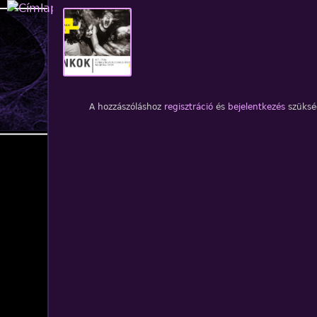
Jump to navigation
1
/1. kép
A hozzászóláshoz
regisztráció
és
bejelentkezés
szüksé