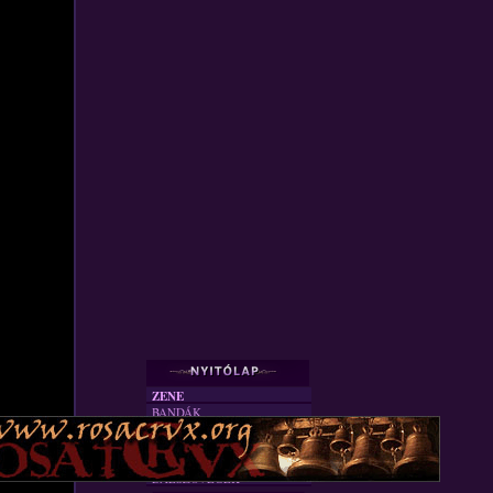
ZENE
BANDÁK
DVD
INTERJÚK
FORDÍTÁSOK
DALSZÖVEGEK