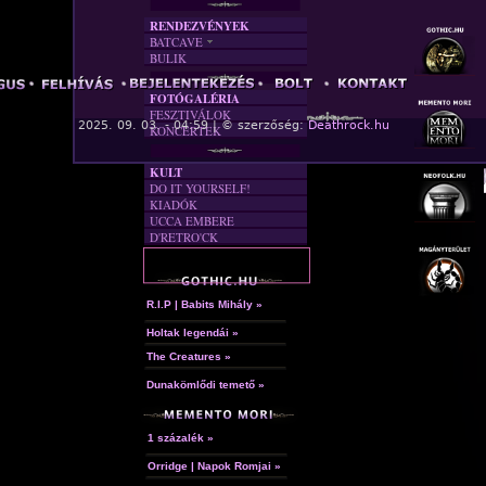
RENDEZVÉNYEK
BATCAVE
BULIK
AKTUÁLIS
A MÚLT
FOTÓGALÉRIA
FESZTIVÁLOK
« F
2025. 09. 03. - 04:59 | © szerzőség:
Deathrock.hu
KONCERTEK
KULT
DO IT YOURSELF!
KIADÓK
UCCA EMBERE
D'RETRO'CK
R.I.P | Babits Mihály »
Holtak legendái »
The Creatures »
Dunakömlődi temető »
1 százalék »
Orridge | Napok Romjai »