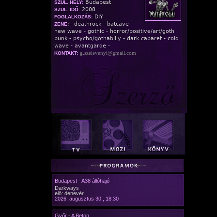
Budapest
SZÜL. HELY:
2008
SZÜL. IDŐ:
DIY
FOGLALKOZÁS:
- deathrock - batcave -
ZENE:
new wave - gothic - horror/positive/art/goth
punk - psycho/gothabilly - dark cabaret - cold
wave - avantgarde -
g.szelevenyi@gmail.com
KONTAKT:
Budapest - A38 állóhajó
Darkways
elő: denevér
2026. augusztus 30., 18:30
Győr - A Beton