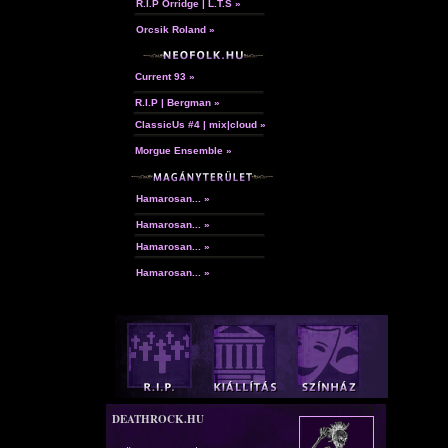
R.I.P Orridge | L.T.S »
Orcsik Roland »
Current 93 »
R.I.P | Bergman »
ClassicUs #4 | mix|cloud »
Morgue Ensemble »
Hamarosan... »
Hamarosan... »
Hamarosan... »
Hamarosan... »
DEATHROCK.HU