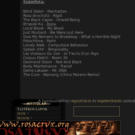
Számlista:
Blind Delon - Manhattan
Rosa Anschütz - Rigid
The Black Capes - Unwell-Being
Второй Ка - Дура
Local Blood - My Blood
Just Mustard - We Were Just Here
Give My Remains to Broadway - What a Horrible Night
Potochkine - Partir
Lonely Walk - Compulsive Behaviour
Spleen XXX - Temporality
Les Visiteurs Du Soir - Je T'ecris D'un Pays
Corpus Delicti - Room 36
Desmond Doom - Red And Black
Body Maintenance - Transit
Deine Lakaien - Mr. DNA
The Cure - Warsong (Chino Moreno Remix)
A hozzászóláshoz
regisztráció
és
bejelentkezés
szüksé
TAJTÉKOS LAPOK
ZENE
ÍRÁSOK
EGYÜTTESEK
BOSZORKÁNYKONYHA
IRODALOM
INTERJÚK
FEKETE HUMOR
FILM
FORDÍTÁSOK
KÉPES
MŰVÉSZET