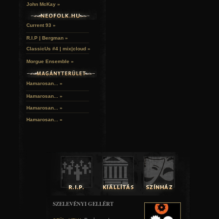
John McKay »
Current 93 »
R.I.P | Bergman »
ClassicUs #4 | mix|cloud »
Morgue Ensemble »
Hamarosan... »
Hamarosan...
»
Hamarosan...
»
Hamarosan...
»
SZELEVÉNYI GELLÉRT