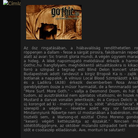
Jump to navigation
Az ősz ringatásában, a hiábavalóság rendíthetetlen ro
röppenjen a dallam - fesse a sárgát pirosra, fakóbarnán repe
alatt az avar: Sic transit gloria mundi. A végén úgysem mara
a hideg. A lélek napsimogató melódiáival érkezik a harm
Gothic.hu hangfolyam, meghökkentő aktualitásokra is kikac
forró a színpad a tegnap esti Blind Delon koncert után
Budapestnek adott randevút a kirgiz Второй Ка is - zajlik 
botlanak a nappalok. A vilniusi Local Blood Szimplázott a kö
és a Ladikra (A38) érkezik decemberben Rosa Ansch
gereblyéztem össze a műsor harmadát, de a fennmaradó sem
"More Surf. More Goth." - vallja a Desmond Doom, és hát
tudom, az ausztrálokkal nem ajánlatos vitatkozni, én hiszek n
Mustard a darvak vonalán jelentkezik, és a Corpus Delicti i
új korongot ad ki - mennyi francia íz, sötét "ahisztokhácia". 
szereplő a végére - résekbe azért egy sor fantáziá
Mindannyiunk Róbertje nem ül mostanában a babérokon, m
tisztelői sem, a Warsong-ot ezúttal Chino Moreno gondo
"keserű végért kettészakítja az éjszakát." Nincsen m
sötétítőfüggönyre, az október múlandó színpadot terít elén
időt e csodaszép előadásnak. Ave, morituri te salutant!