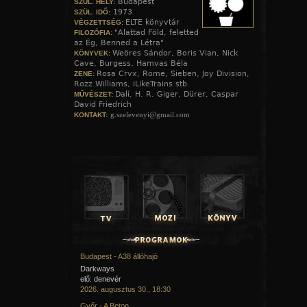
Budapest
SZÜL. HELY:
1973
SZÜL. IDŐ:
ELTE könyvtár
VÉGZETTSÉG:
"Alattad Föld, feletted
FILOZÓFIA:
az Ég, Benned a Létra"
Weöres Sándor, Boris Vian, Nick
KÖNYVEK:
Cave, Burgess, Hamvas Béla
Rosa Crvx, Rome, Sieben, Joy Division,
ZENE:
Rozz Williams, iLikeTrains stb.
Dalí, H. R. Giger, Dürer, Caspar
MŰVÉSZET:
David Friedrich
g.szelevenyi@gmail.com
KONTAKT:
Budapest - A38 állóhajó
Darkways
elő: denevér
2026. augusztus 30., 18:30
Győr - A Beton