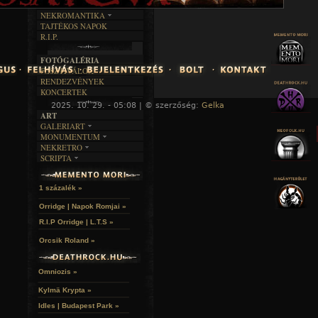
DALSZÖVEGEK
RENDEZVÉNYEK
SZÖVEGES
ÍRÁSTÖRTÉNET
NEKROMANTIKA
TAJTÉKOS NAPOK
AKTUÁLIS
R.I.P.
A MÚLT
FOTÓGALÉRIA
FESZTIVÁLOK
RENDEZVÉNYEK
KONCERTEK
2025. 10. 29. - 05:08 | © szerzőség:
Gelka
« F
ART
GALERIART
MONUMENTUM
ARTGALERI
NEKRETRO
TEMETŐK
KÉPREGÉNYEK
SCRIPTA
SZUBKULT
TEMPLOMOK
LAKÁSKULTS
NOVELLÁK
FEKETE LYUK
VÁRAK
VERSEK
RELIKVIÁK
HELYEK
1 százalék »
HALÁLTÁNC
Orridge | Napok Romjai »
R.I.P Orridge | L.T.S »
Orcsik Roland »
Omniozis »
Kylmä Krypta »
Idles | Budapest Park »