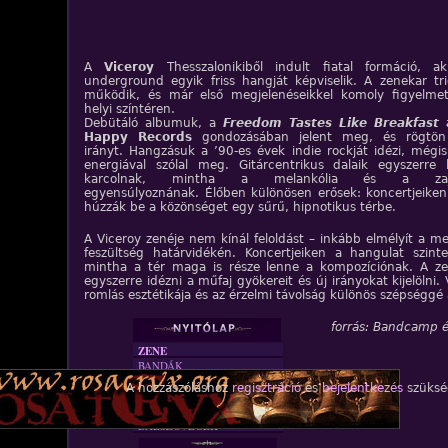
A
Viceroy
Thesszalonikiből indult fiatal formáció, a
underground egyik friss hangját képviselik. A zenekar tri
működik, és már első megjelenéseikkel komoly figyelmet
helyi színtéren.
Debütáló albumuk, a
Freedom Tastes Like Breakfast
Happy Records
gondozásában jelent meg, és rögtön k
irányt. Hangzásuk a ’90-es évek indie rockját idézi, mégis
energiával szólal meg. Gitárcentrikus dalaik egyszerre
karcolnak, mintha a melankólia és a za
egyensúlyoznának. Élőben különösen erősek: koncertjeiken
húzzák be a közönséget egy sűrű, hipnotikus térbe.
A Viceroy zenéje nem kínál feloldást – inkább elmélyít a me
feszültség határvidékén. Koncertjeiken a hangulat szinte
mintha a tér maga is része lenne a kompozíciónak. A z
egyszerre idézni a műfaj gyökereit és új irányokat kijelölni.
romlás esztétikája és az érzelmi távolság különös szépséggé á
forrás: Bandcamp é
ZENE
BANDÁK
DVD
A hozzászóláshoz
regisztráció
és
bejelentkezés
szüksé
INTERJÚK
FORDÍTÁSOK
DALSZÖVEGEK