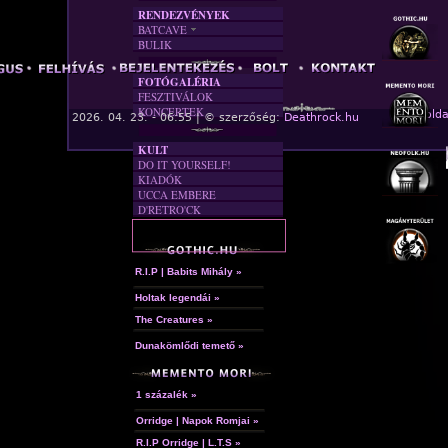
RENDEZVÉNYEK
BATCAVE
BULIK
AKTUÁLIS
A MÚLT
FOTÓGALÉRIA
FESZTIVÁLOK
KONCERTEK
« Főolda
2026. 04. 23. - 06:55 | © szerzőség:
Deathrock.hu
KULT
DO IT YOURSELF!
KIADÓK
UCCA EMBERE
D'RETRO'CK
R.I.P | Babits Mihály »
Holtak legendái »
The Creatures »
Dunakömlődi temető »
1 százalék »
Orridge | Napok Romjai »
R.I.P Orridge | L.T.S »