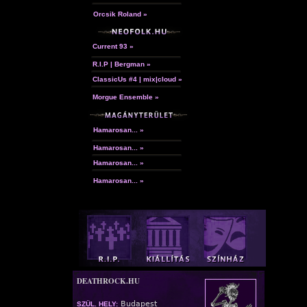
Orcsik Roland »
Current 93 »
R.I.P | Bergman »
ClassicUs #4 | mix|cloud »
Morgue Ensemble »
Hamarosan... »
Hamarosan... »
Hamarosan... »
Hamarosan... »
DEATHROCK.HU
Budapest
SZÜL. HELY: