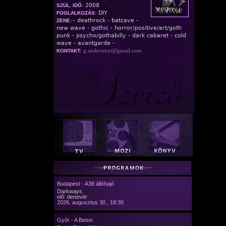
2008
SZÜL. IDŐ:
DIY
FOGLALKOZÁS:
- deathrock - batcave -
ZENE:
new wave - gothic - horror/positive/art/goth
punk - psycho/gothabilly - dark cabaret - cold
wave - avantgarde -
g.szelevenyi@gmail.com
KONTAKT:
Budapest - A38 állóhajó
Darkways
elő: denevér
2026. augusztus 30., 18:30
Győr - A Beton