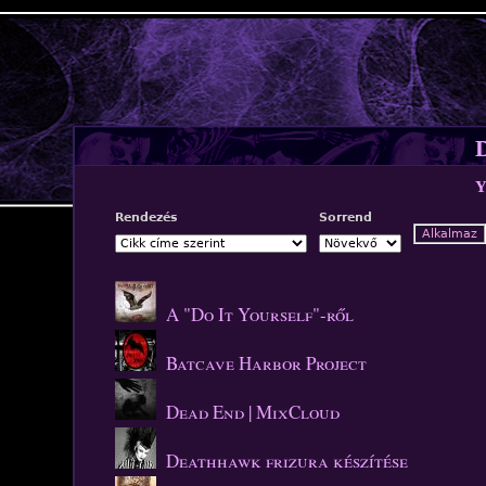
Jump to navigation
D
y
Rendezés
Sorrend
A "Do It Yourself"-ről
Batcave Harbor Project
Dead End | MixCloud
Deathhawk frizura készítése