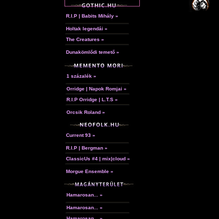
R.I.P | Babits Mihály »
Holtak legendái »
The Creatures »
Dunakömlődi temető »
1 százalék »
Orridge | Napok Romjai »
R.I.P Orridge | L.T.S »
Orcsik Roland »
Current 93 »
R.I.P | Bergman »
ClassicUs #4 | mix|cloud »
Morgue Ensemble »
Hamarosan... »
Hamarosan... »
Hamarosan... »