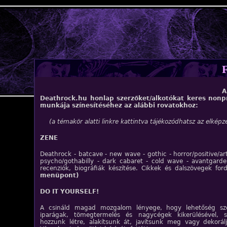
Jump to navigation
A
Deathrock.hu honlap szerzőket/alkotókat keres nonpr
munkája színesítéséhez az alábbi rovatokhoz:
(a témakör alatti linkre kattintva tájékozódhatsz az elképz
ZENE
Deathrock - batcave - new wave - gothic - horror/positive/ar
psycho/gothabilly - dark cabaret - cold wave - avantgarde
recenziók, biográfiák készítése. Cikkek és dalszövegek ford
menüpont)
DO IT YOURSELF!
A csináld magad mozgalom lényege, hogy lehetőség sze
iparágak, tömegtermelés és nagycégek kikerülésével, s
hozzunk létre, alakítsunk át, javítsunk meg vagy dekorál