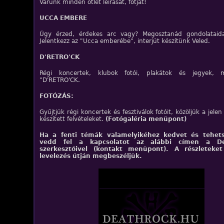
Várunk minden ötlet leírását, fotját!
UCCA EMBERE
Úgy érzed, érdekes arc vagy? Megosztanád gondolataid
Jelentkezz az "Ucca emberébe", interjút készítünk Veled.
D'RETRO'CK
Régi koncertek, klubok fotói, plakátok és jegyek, 
"D'RETRO'CK.
FOTÓZÁS:
Gyűjtjük régi koncertek és fesztiválok fotóit, közöljük a jelen
készített felvételeket.
(Fotógaléria menüpont)
Ha a fenti témák valamelyikéhez kedvet és tehets
vedd fel a kapcsolatot az alábbi címen a De
szerkesztőivel
(kontakt menüpont)
. A részleteke
levelezés útján megbeszéljük.