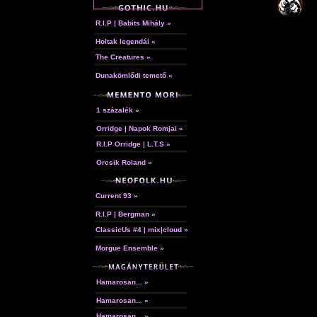
R.I.P | Babits Mihály »
Holtak legendái »
The Creatures »
Dunakömlődi temető »
1 százalék »
Orridge | Napok Romjai »
R.I.P Orridge | L.T.S »
Orcsik Roland »
Current 93 »
R.I.P | Bergman »
ClassicUs #4 | mix|cloud »
Morgue Ensemble »
Hamarosan... »
Hamarosan... »
Hamarosan... »