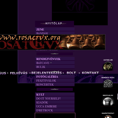
ZENE
BANDÁK
DVD
INTERJÚK
FORDÍTÁSOK
DALSZÖVEGEK
RENDEZVÉNYEK
BATCAVE
BULIK
AKTUÁLIS
A MÚLT
FOTÓGALÉRIA
FESZTIVÁLOK
KONCERTEK
KULT
DO IT YOURSELF!
KIADÓK
UCCA EMBERE
D'RETRO'CK