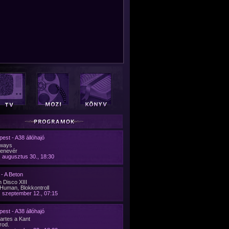
est - A38 állóhajó
ways
denevér
 augusztus 30., 18:30
- A Beton
 Disco XIII
Human, Blokkontroll
 szeptember 12., 07:15
est - A38 állóhajó
artes a Kant
rod.