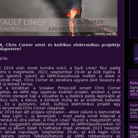
X, Chris Corner sötét és kultikus elektronikus projektje
udapesten!
árlás
 2019 után ismét turnéra indul, a Fault Lines¹ Tour pedig
tre is megérkezik, 2023. szeptember 29-én az A38 Hajóra. A
en ígéretük szerint az IAMX-klasszikusok mellett új dalok is
dülnek majd, Chris Corner és zenekara ugyanis jövő tavaszra és
Budap
t új lemezt tervez.
Dark
X a korábban a Sneaker Pimps-ből ismert Chris Corner
elő: 
ojektje. Az IAMX egy izgalmas kísérleti projekt, amiben a zene
2026.
fontos szerepet kap a vizualitás is, a dalokra pedig leginkább az
nikus rock, a dance, a börleszk műfaj és az érzelmes balladák
k. Ez a gyönyörű, sötét, kultikus elektronikus projekt egy
Győr 
s lenyomata Chris Corner világának.
Death
ar 2019-ben állt utoljára színpadon – ekkor nálunk is bemutatták
XTR 
n New Light c. új lemezüket – most pedig ismét kilépnek a
2026.
remból és útra kelnek. A FFault Lines¹ Touron a megszokott erős
tás és szuggesztív előadásmód mellett az IAMX-klasszikusokon túl
Budap
jesen új album dalait is hallhatjuk majd, amelyek 2023 tavaszán
n látnak napvilágot. Szeptember 29-én, az A38 Hajón Chris
Desc
Zaj P
 ígérete szerint felkészülhetünk az IAMX robbanékony és