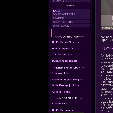
KONCERTEK
KULT
DO IT YOURSELF!
KIADÓK
UCCA EMBERE
D'RETRO'CK
Az IAM
újra B
R.I.P | Babits Mihály »
Jegyvás
Holtak legendái »
The Creatures »
Az IAMX
Budapes
Dunakömlődi temető »
koncert
felcsen
őszre ké
Az IAM
1 százalék »
szólópr
mellett 
Orridge | Napok Romjai »
elektro
hatotta
R.I.P Orridge | L.T.S »
izgalma
A zenek
Orcsik Roland »
Alive I
próbate
vizuali
Current 93 »
két tel
és őszé
R.I.P | Bergman »
Corner