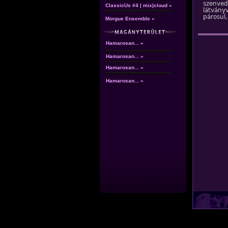
szenve
ClassicUs #4 | mix|cloud »
látvány
párosul
Morgue Ensemble »
Hamarosan... »
Hamarosan... »
Hamarosan... »
Hamarosan... »