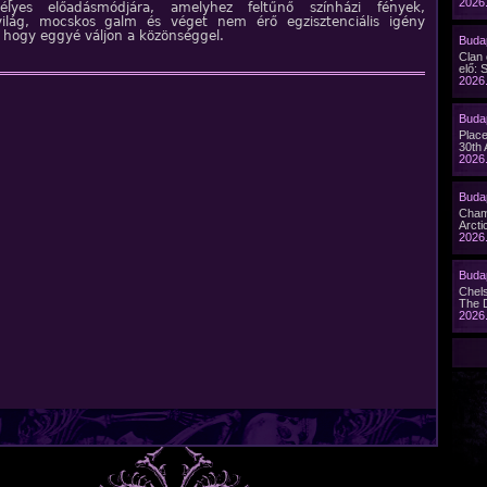
2026.
délyes előadásmódjára, amelyhez feltűnő színházi fények,
világ, mocskos galm és véget nem érő egzisztenciális igény
, hogy eggyé váljon a közönséggel.
Budap
Clan
elő: 
2026.
Buda
Plac
30th 
2026.
Budap
Cham
Arcti
2026.
Buda
Chel
The 
2026.