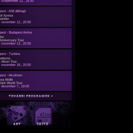
 szeptember 22., 18:30
est - A38 állóhajó
 of Xymox
Selofan
 november 12., 20:00
pest - Budapest Aréna
ebo
Anniversary Tour
 november 13., 20:00
est - Turbina
eleons
c Moon Tour
 november 18., 20:00
pest - Akvárium
sea Wolfe
Dark World Tour
 december 7., 19:00