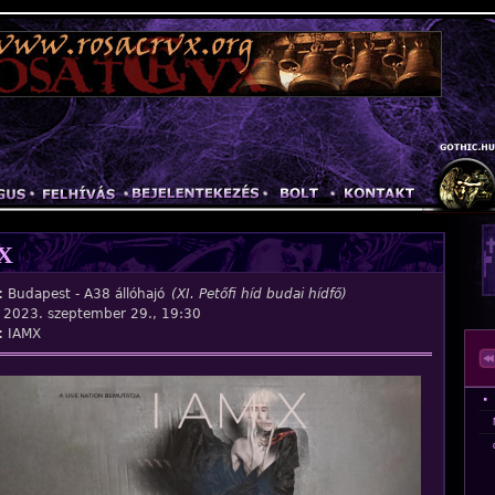
Jump to navigation
X
:
Budapest - A38 állóhajó
(XI. Petőfi híd budai hídfő)
:
2023. szeptember 29., 19:30
:
IAMX