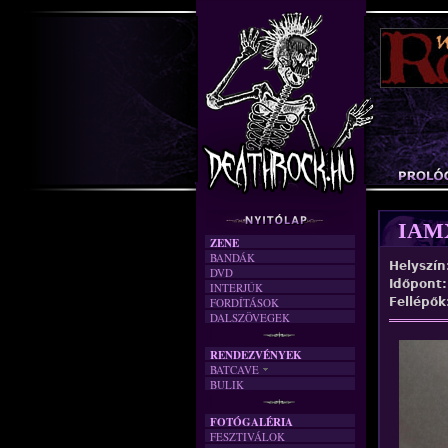
IAM
ZENE
BANDÁK
Helyszín
DVD
Időpont
INTERJÚK
FORDÍTÁSOK
Fellépők
DALSZÖVEGEK
RENDEZVÉNYEK
BATCAVE
BULIK
AKTUÁLIS
A MÚLT
FOTÓGALÉRIA
FESZTIVÁLOK