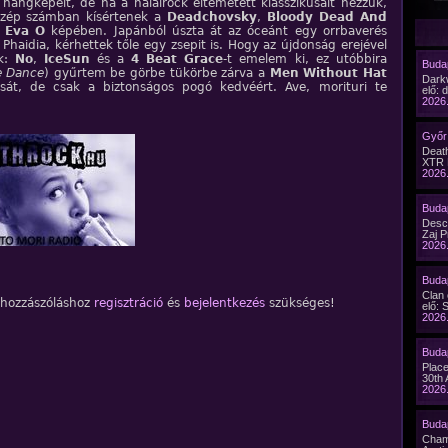
t hangképeit, de ha a halálrock eltemetett klasszikusait nézzük,
 szép számban kísértenek a
Deadchovsky
,
Bloody Dead And
s
Eva O
képében. Japánból úszta át az óceánt egy orrbaverés
a Phaidia, kérhettek tőle egy zsepit is. Hogy az újdonság erejével
ak:
No
,
IceSun
és a
4 Beat Grace
-t emelem ki, ez utóbbira
Budap
e Dance
) gyűrtem be görbe tükörbe zárva a
Men Without Hat
Dark
usát, de csak a biztonságos pogó kedvéért. Ave, morituri te
elő: 
!
2026.
Győr 
Death
XTR 
2026.
Budap
Desc
Zaj P
2026.
Budap
Clan
 hozzászóláshoz
regisztráció
és
bejelentkezés
szükséges!
elő: 
2026.
Buda
Plac
30th 
2026.
Budap
Cham