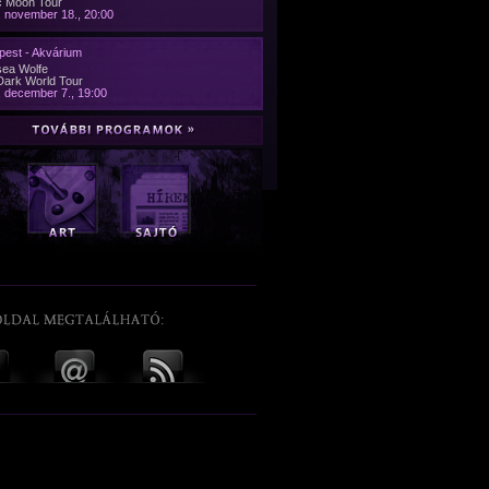
c Moon Tour
 november 18., 20:00
pest - Akvárium
sea Wolfe
Dark World Tour
 december 7., 19:00