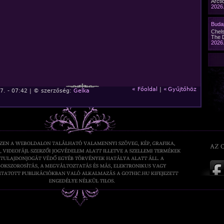
Arcti
2026.
Buda
Chel
The 
2026.
« Főoldal
|
«
Gyűjtőhöz
7. - 07:42 | © szerzőség:
Gelka