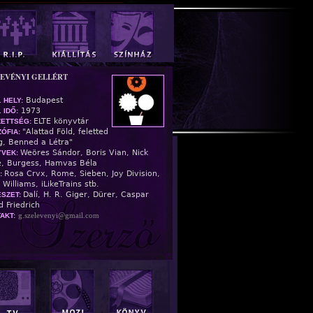
LEVÉNYI GELLÉRT
Budapest
. HELY:
1973
 IDŐ:
ELTE könyvtár
ZETTSÉG:
"Alattad Föld, feletted
ZÓFIA:
g, Benned a Létra"
Weöres Sándor, Boris Vian, Nick
YVEK:
, Burgess, Hamvas Béla
Rosa Crvx, Rome, Sieben, Joy Division,
:
 Williams, iLikeTrains stb.
Dalí, H. R. Giger, Dürer, Caspar
SZET:
d Friedrich
g.szelevenyi@gmail.com
AKT: