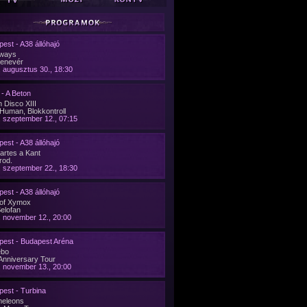
est - A38 állóhajó
ways
denevér
 augusztus 30., 18:30
- A Beton
 Disco XIII
Human, Blokkontroll
 szeptember 12., 07:15
est - A38 állóhajó
artes a Kant
rod.
 szeptember 22., 18:30
est - A38 állóhajó
 of Xymox
Selofan
 november 12., 20:00
pest - Budapest Aréna
ebo
Anniversary Tour
 november 13., 20:00
est - Turbina
eleons