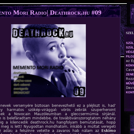
Jump to navigation
nto Mori Radio| Deathrock.hu #09
SZE
SZÜL
SZÜL.
VÉG
FILO
az É
KÖN
Cave
ZENE
Rozz
MŰVÉ
Davi
KONT
nevek versenyére biztosan benevezhető ez a pléjliszt is, had'
gy harmatos szókép-virággal: vörös zebrák szuperheroint
znek a Novocain Mauzóleumban a gleccsermúmia sírjánál.
 is belefáradtam mindebbe, de továbbvánszorogtatom néhány
jéig a kilencedik deathrock.hu hangfolyam bemutatását, hopp
 meg is lett! Nyugodtan mondhatom, inkább a múltat veregeti
az adás; a felszínre vetette a zavaros hab nálam az
Eskimo