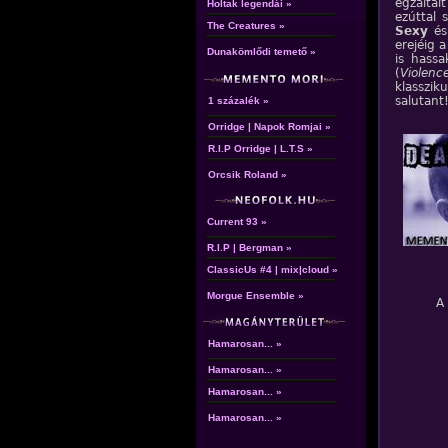
egzaltál
Holtak legendái »
ezúttal
The Creatures »
Sexy
é
erejéig 
Dunakömlődi temető »
is hass
(
Violenc
klasszik
salutant
1 százalék »
Orridge | Napok Romjai »
R.I.P Orridge | L.T.S »
Orcsik Roland »
Current 93 »
R.I.P | Bergman »
ClassicUs #4 | mix|cloud »
Morgue Ensemble »
A
Hamarosan... »
Hamarosan... »
Hamarosan... »
Hamarosan... »