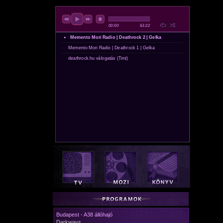
Budapest - A38 állóhajó
Darkways