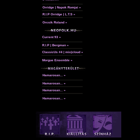
Orridge | Napok Romjai »
R.I.P Orridge | L.T.S »
Orcsik Roland »
Current 93 »
R.I.P | Bergman »
ClassicUs #4 | mix|cloud »
Morgue Ensemble »
Hamarosan... »
Hamarosan... »
Hamarosan... »
Hamarosan... »