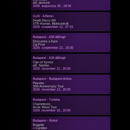
elő: denevér
2026. augusztus 30., 18:30
Győr - A Beton
Death Disco XIII
XTR Human, Blokkontroll
2026. szeptember 12., 07:15
Budapest - A38 állóhajó
Descartes a Kant
Zaj Prod.
2026. szeptember 22., 18:30
Budapest - A38 állóhajó
Clan of Xymox
elő: Selofan
2026. november 12., 20:00
Budapest - Budapest Aréna
Placebo
30th Anniversary Tour
2026. november 13., 20:00
Budapest - Turbina
Chameleons
Arctic Moon Tour
2026. november 18., 20:00
Budapest - Robot
Bragolin
+ Carellee