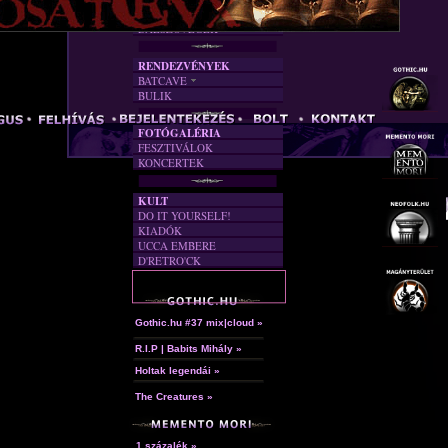
FORDÍTÁSOK
DALSZÖVEGEK
RENDEZVÉNYEK
BATCAVE
BULIK
AKTUÁLIS
A MÚLT
FOTÓGALÉRIA
FESZTIVÁLOK
KONCERTEK
KULT
DO IT YOURSELF!
KIADÓK
UCCA EMBERE
D'RETRO'CK
Gothic.hu #37 mix|cloud »
R.I.P | Babits Mihály »
Holtak legendái »
The Creatures »
1 százalék »