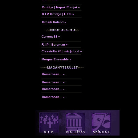
Orridge | Napok Romjai »
R.I.P Orridge | L.T.S »
Orcsik Roland »
Current 93 »
R.I.P | Bergman »
ClassicUs #4 | mix|cloud »
Morgue Ensemble »
Hamarosan... »
Hamarosan... »
Hamarosan... »
Hamarosan... »