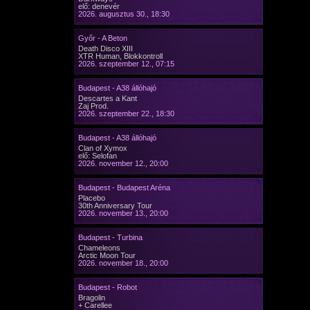
elő: denevér
2026. augusztus 30., 18:30
Győr - A Beton
Death Disco XIII
XTR Human, Blokkontroll
2026. szeptember 12., 07:15
Budapest - A38 állóhajó
Descartes a Kant
Zaj Prod.
2026. szeptember 22., 18:30
Budapest - A38 állóhajó
Clan of Xymox
elő: Selofan
2026. november 12., 20:00
Budapest - Budapest Aréna
Placebo
30th Anniversary Tour
2026. november 13., 20:00
Budapest - Turbina
Chameleons
Arctic Moon Tour
2026. november 18., 20:00
Budapest - Robot
Bragolin
+ Carellee