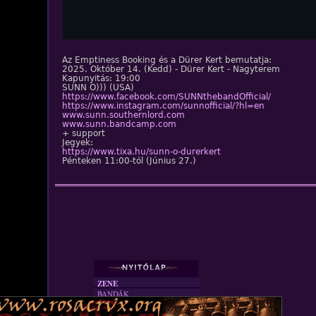
Az Emptiness Booking és a Dürer Kert bemutatja:
2025. Október 14. (Kedd) - Dürer Kert - Nagyterem
Kapunyitás: 19:00
SUNN O))) (USA)
https://www.facebook.com/SUNNthebandOfficial/
https://www.instagram.com/sunnofficial/?hl=en
www.sunn.southernlord.com
www.sunn.bandcamp.com
+ support
Jegyek:
https://www.tixa.hu/sunn-o-durerkert
Pénteken 11:00-tól (Június 27.)
ZENE
BANDÁK
DVD
INTERJÚK