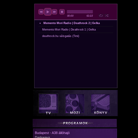
Budapest - A38 állóhajó
Darkways