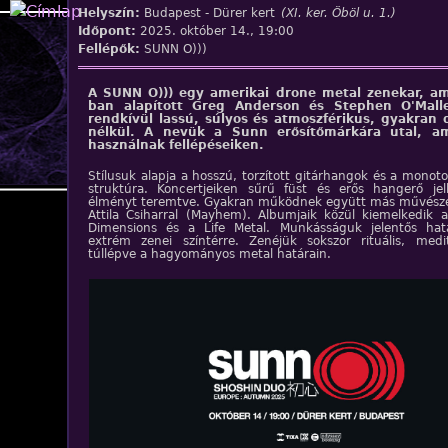
Jump to navigation
Helyszín:
Budapest - Dürer kert
(XI. ker. Öböl u. 1.)
Időpont:
2025. október 14., 19:00
Fellépők:
SUNN O)))
A SUNN O))) egy amerikai drone metal zenekar, am
ban alapított Greg Anderson és Stephen O'Mall
rendkívül lassú, súlyos és atmoszférikus, gyakran
nélkül. A nevük a Sunn erősítőmárkára utal, a
használnak fellépéseiken.
Stílusuk alapja a hosszú, torzított gitárhangok és a monot
struktúra. Koncertjeiken sűrű füst és erős hangerő jell
élményt teremtve. Gyakran működnek együtt más művészek
Attila Csiharral (Mayhem). Albumjaik közül kiemelkedik 
Dimensions és a Life Metal. Munkásságuk jelentős hatá
extrém zenei színtérre. Zenéjük sokszor rituális, medi
túllépve a hagyományos metal határain.