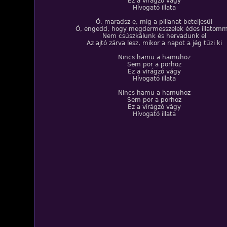
Ez a virágzó vágy
Hívogató illata
Ó, maradsz-e, míg a pillanat beteljesül
Ó, engedd, hogy megdermesszelek édes illatomm
Nem csúszkálunk és hervadunk el
Az ajtó zárva lesz, mikor a napot a jég tűzi ki
Nincs hamu a hamuhoz
Sem por a porhoz
Ez a virágzó vágy
Hívogató illata
Nincs hamu a hamuhoz
Sem por a porhoz
Ez a virágzó vágy
Hívogató illata