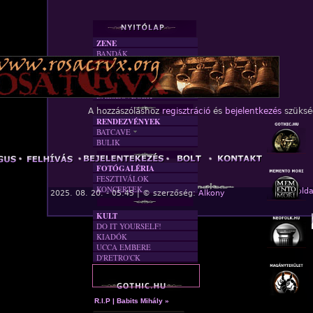
ZENE
BANDÁK
DVD
INTERJÚK
FORDÍTÁSOK
DALSZÖVEGEK
A hozzászóláshoz
regisztráció
és
bejelentkezés
szüksé
RENDEZVÉNYEK
BATCAVE
BULIK
AKTUÁLIS
A MÚLT
FOTÓGALÉRIA
FESZTIVÁLOK
KONCERTEK
« Főolda
2025. 08. 20. - 05:45 | © szerzőség:
Alkony
KULT
DO IT YOURSELF!
KIADÓK
UCCA EMBERE
D'RETRO'CK
R.I.P | Babits Mihály »