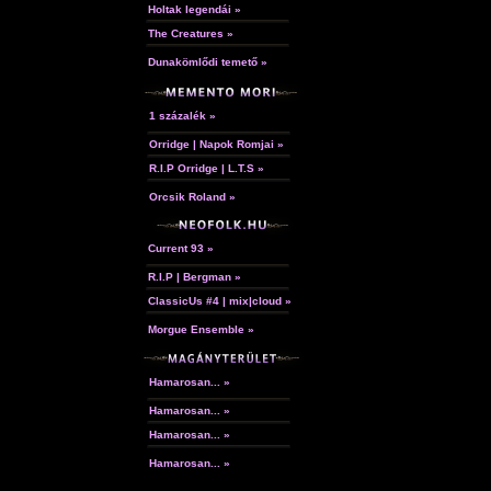
Holtak legendái »
The Creatures »
Dunakömlődi temető »
1 százalék »
Orridge | Napok Romjai »
R.I.P Orridge | L.T.S »
Orcsik Roland »
Current 93 »
R.I.P | Bergman »
ClassicUs #4 | mix|cloud »
Morgue Ensemble »
Hamarosan... »
Hamarosan... »
Hamarosan... »
Hamarosan... »