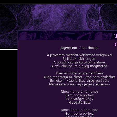
Jump to navigation
Jégverem / Ice House
A jégverem megőriz vérfertőző virágokkal
Éji illatuk lebír engem
A porzók csókja körülfon, s elnyel
A szív elolvad, míg a jég megmarad
Fivér és nővér erogén érintése
A jég megtartja az életet, utód nem születhet
Emlékeim közé fallikus virág vésődött
Macskaszerű alak egy jeges párkányon
Nincs hamu a hamuhoz
Sem por a porhoz
Ez a virágzó vágy
Hívogató illata
Nincs hamu a hamuhoz
Sem por a porhoz