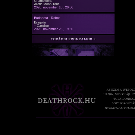
Chameleons
Arctic Moon Tour
2026. november 18., 20:00
Budapest - Robot
Bragolin
+ Carellee
2026. november 26., 19:30