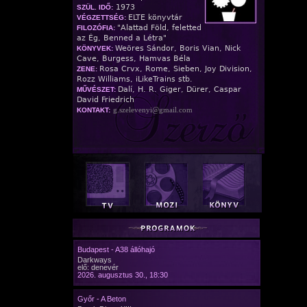
1973
SZÜL. IDŐ:
ELTE könyvtár
VÉGZETTSÉG:
"Alattad Föld, feletted
FILOZÓFIA:
az Ég, Benned a Létra"
Weöres Sándor, Boris Vian, Nick
KÖNYVEK:
Cave, Burgess, Hamvas Béla
Rosa Crvx, Rome, Sieben, Joy Division,
ZENE:
Rozz Williams, iLikeTrains stb.
Dalí, H. R. Giger, Dürer, Caspar
MŰVÉSZET:
David Friedrich
g.szelevenyi@gmail.com
KONTAKT:
Budapest - A38 állóhajó
Darkways
elő: denevér
2026. augusztus 30., 18:30
Győr - A Beton