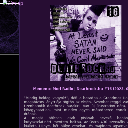
Jump to navigation
Memento Mori Radio | Deathrock.hu #16 (2023. 0
"Mindig boldog vagyok!", döfi a hasadba a Grandmas Ho
magabiztos lánytriója rögtön az elején. Szombat reggel va
tizenhatodik deathrock harakiri! Van új Frustration nóta,
kihagyhatatlan, mint minden egyes másodperce ennek
órának.
A magát bölcsen csak pisának nevező banánfeti
kutyazselatinért mentem boltba, az Östro 430 szexuális v
kiáltott. Hijnye, két hülye zenekar, és majdnem agyonve