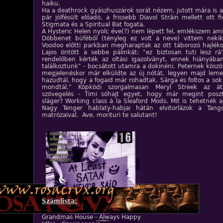
haiku.
Ha a deathrock gyászhuszárok sorát nézem, jutott mára is a
pár jólfésült előadó, a frissebb Diavol Strâin mellett ott fi
Stigmata és a Spiritual Bat fogata.
A Hysteric Helen nyolc éve(?) nem lépett fel, emlékszem ami
Döbbenet büféből (tényleg ez volt a neve) vittem neki
Voodoo előtti parkban megharaptak az ott táborozó hajléko
Lajos öntött a sebbe pálinkát: "ez biztosan tuti lesz r
rendelőben kérték az oltási igazolványt, ennek hiányáb
találkoztunk" - bocsátott utamra a dokinéni. Peternek kös
megjelenéskor már elküldte az új nótát, legyen majd lemez
hazudtál, hogy a fogaid már rohadtak. Sárga és foltos a sok 
mondtál." Köpködi szorgalmasan Meryl Streek az átka
szövegelés - Timi sóhajt egyet, hogy már megint posz
sláger? Working class á la Sleaford Mods. Mit is tehetnék 
Nagy Tenger hablaty-habjai hátán elvitorlázok a Tang
matrózaival. Ave, morituri te salutant!
ZENE
BANDÁK
DVD
INTERJÚK
Számlista:
FORDÍTÁSOK
DALSZÖVEGEK
Grandmas House - Always Happy